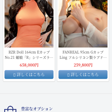
RZR Doll 164cm Eカップ
FANREAL 95cm Gカップ
No.21 媚娘「R」シリーズラブ
Ling フルシリコン製ラブドー
ドール
ル
658,000円
259,800円
詳しくはこちら
詳しくはこちら
豊富なオプション