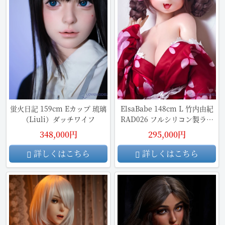
蛍火日記 159cm Eカップ 琉璃
ElsaBabe 148cm L 竹内由紀
（Liuli）ダッチワイフ
RAD026 フルシリコン製ラブ
ドール
348,000円
295,000円
詳しくはこちら
詳しくはこちら