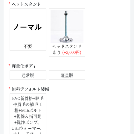
ヘッドスタンド
不要
ヘッドスタンド
あり
(+3,000円)
軽量化ボディ
通常版
軽量版
無料デフォルト装備
EVO新骨格+睫毛
や眉毛の植毛工
程+M16ボルト
+視線＆指可動
+洗浄ポンプ、
USBウォーマー、