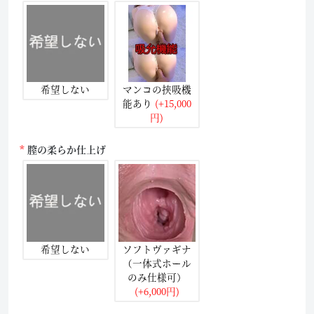
希望しない
マンコの挟吸機
能あり
(+15,000
円)
膣の柔らか仕上げ
希望しない
ソフトヴァギナ
（一体式ホール
のみ仕様可）
(+6,000円)