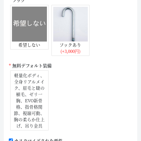
フック
希望しない
フックあり
(+3,000円)
無料デフォルト装備
軽量化ボディ、
全身リアルメイ
ク、眉毛と睫の
植毛、ゼリ一
胸、EVO新骨
格、指骨格関
節、視線可動、
胸の柔らか仕上
げ、吊り金具
カスタマイズされた要件