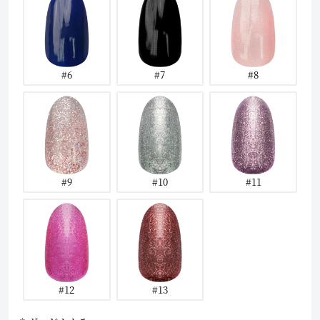
#6
#7
#8
#9
#10
#11
#12
#13