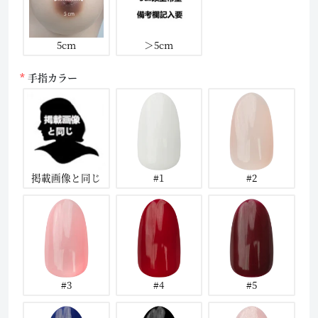
5cm
＞5cm
手指カラー
掲載画像と同じ
#1
#2
#3
#4
#5