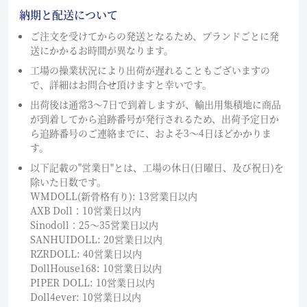
納期と配送について
ご注文を受けてからの発送となるため、ブランドごとに発
送にかかるお時間が異なります。
工場の操業状況により出荷が遅れることもございますの
で、詳細はお問合せ頂けますと幸いです。
出荷後は通常3～7日で到着しますが、輸出用集積地に商品
が到着してから追跡番号が発行されるため、出荷予定日か
ら追跡番号のご連絡までに、およそ3〜4日ほどかかりま
す。
以下記載の"営業日"とは、工場の休日(日曜日、及び祝日)を
除いた日数です。
WMDOLL(新骨格有り): 13営業日以内
AXB Doll：10営業日以内
Sinodoll：25〜35営業日以内
SANHUIDOLL: 20営業日以内
RZRDOLL: 40営業日以内
DollHouse168: 10営業日以内
PIPER DOLL: 10営業日以内
Doll4ever: 10営業日以内