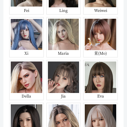
Fei
Ling
Weiwei
Xi
Maria
茉(Mo)
Della
Jia
Eva