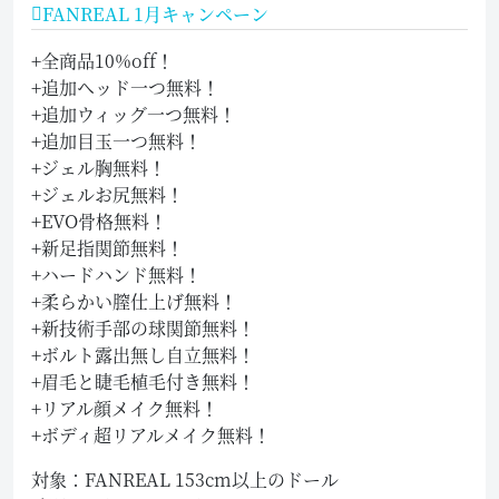
FANREAL 1月キャンペーン
+全商品10%off！
+追加ヘッド一つ無料！
+追加ウィッグ一つ無料！
+追加目玉一つ無料！
+ジェル胸無料！
+ジェルお尻無料！
+EVO骨格無料！
+新足指関節無料！
+ハードハンド無料！
+柔らかい膣仕上げ無料！
+新技術手部の球関節無料！
+ボルト露出無し自立無料！
+眉毛と睫毛植毛付き無料！
+リアル顔メイク無料！
+ボディ超リアルメイク無料！
対象：FANREAL 153cm以上のドール