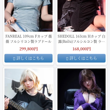
FANREAL 109cm Fカップ 薇
SHEDOLL 163cm Hカップ 白
薇 フルシリコン製ラブドール
露(Bailu)フルシルコン製 ラブ
ドール
299,800円
168,000円
詳しくはこちら
詳しくはこちら