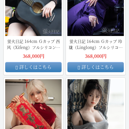
蛍火日記 164cm Ｇカップ 西
蛍火日記 164cm Ｇカップ 玲
风（Xifeng）フルシリコン製
珑（Linglong）フルシリコン
リアルドール
製 リアルドール
368,000円
368,000円
詳しくはこちら
詳しくはこちら