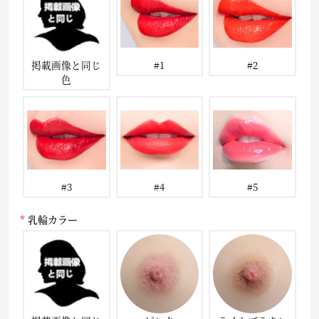
掲載画像と同じ
#1
#2
色
#3
#4
#5
乳輪カラー