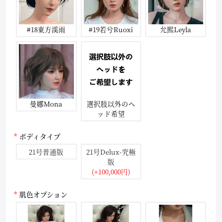
#18東方溪雨
#19若兮Ruoxi
允熙Leyla
曼娜Mona
選択肢以外のヘ
ッド希望
ボディタイプ
21号普通版
21号Delux-究極
版
(+100,000円)
肌色オプション