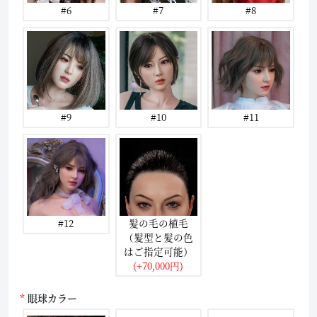
#6
#7
#8
#9
#10
#11
#12
髪の毛の植毛
（髪型と髪の色
はご指定可能）
(+70,000円)
眼球カラー