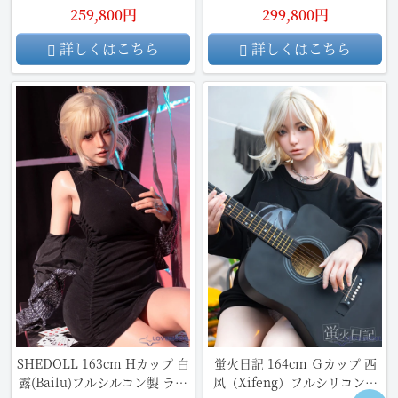
ル
259,800円
299,800円
詳しくはこちら
詳しくはこちら
SHEDOLL 163cm Hカップ 白
蛍火日記 164cm Ｇカップ 西
露(Bailu)フルシルコン製 ラブ
风（Xifeng）フルシリコン製