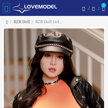
0
RZR Doll
RZR Doll 164cm Eカップ No.21 媚娘「R」シリーズラブドール