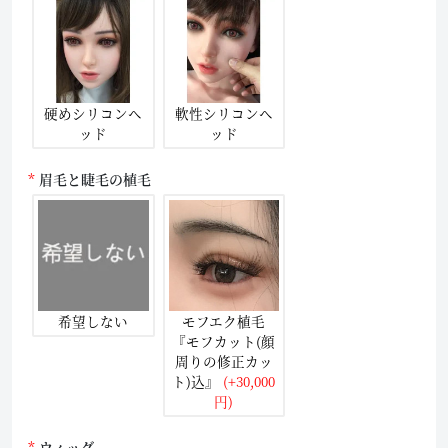
硬めシリコンヘ
軟性シリコンヘ
ッド
ッド
眉毛と睫毛の植毛
希望しない
モフエク植毛
『モフカット(顔
周りの修正カッ
ト)込』
(+30,000
円)
ウィッグ