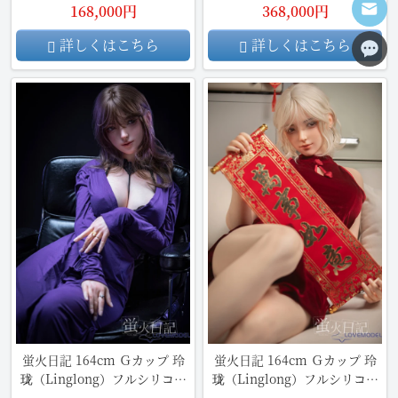
ドール
リアルドール
168,000円
368,000円
詳しくはこちら
詳しくはこちら
蛍火日記 164cm Ｇカップ 玲
蛍火日記 164cm Ｇカップ 玲
珑（Linglong）フルシリコン
珑（Linglong）フルシリコン
製 リアルドール
製リアルドール