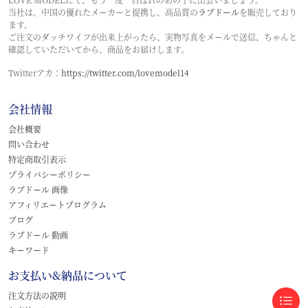
当社は、中国の優れたメーカーと提携し、高品質の
ラブドール
を販売しており
ます。
ご注文のダッチワイフが出来上がったら、実物写真をメールで送信、ちゃんと
確認していただいてから、商品をお届けします。
Twitterアカ：
https://twitter.com/lovemodel14
会社情報
会社概要
問い合わせ
特定商取引表示
プライバシーポリシー
ラブドール 画像
アフィリエートプログラム
ブログ
ラブドール 動画
キーワード
お支払い&納品について
注文方法の説明