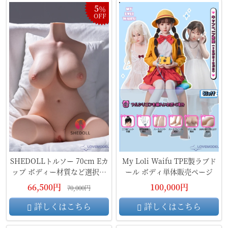
5
％
OFF
SHEDOLLトルソー 70cm Eカ
My Loli Waifu TPE製ラブド
ップ ボディー材質など選択可
ール ボディ単体販売ページ
能ラブドール
66,500円
100,000円
70,000円
詳しくはこちら
詳しくはこちら