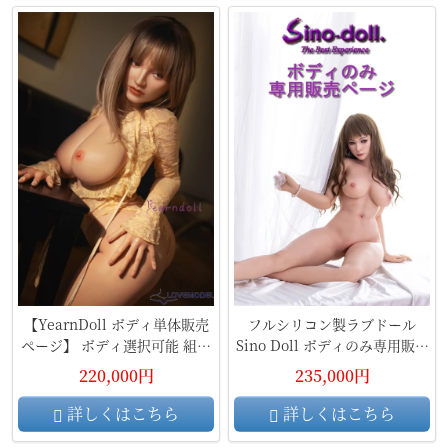
【YearnDoll ボディ単体販売
フルシリコン製ラブドール
ページ】 ボディ選択可能 組み
Sino Doll ボディのみ専用販売
合わせ自由 フルシリコン製ラ
ページ 頭部無し
220,000円
235,000円
ブドール
詳しくはこちら
詳しくはこちら