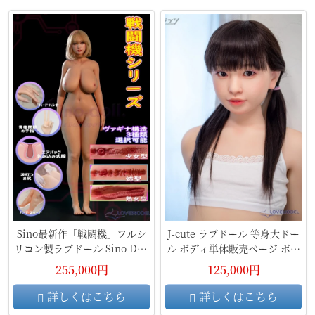
Sino最新作「戦闘機」フルシ
J-cute ラブドール 等身大ドー
リコン製ラブドール Sino Doll
ル ボディ単体販売ページ ボデ
実践向け ボディ単体 bodyのみ
ィ材質及び身長など選べる ボ
255,000円
125,000円
波打つお尻 エアバッグ包み込
ディのみ
み式膣 選択可
詳しくはこちら
詳しくはこちら