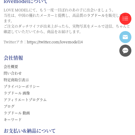
lovemodelについて
LOVE MODELにて、もう一度一目ぼれのあの子に出会いましょう。
当社は、中国の優れたメーカーと提携し、高品質の
ラブドール
を販売しており
ます。
ご注文のダッチワイフが出来上がったら、実物写真をメールで送信、ちゃんと
確認していただいてから、商品をお届けします。
Twitterアカ：
https://twitter.com/lovemodel14
会社情報
会社概要
問い合わせ
特定商取引表示
プライバシーポリシー
ラブドール 画像
アフィリエートプログラム
ブログ
ラブドール 動画
キーワード
お支払い&納品について