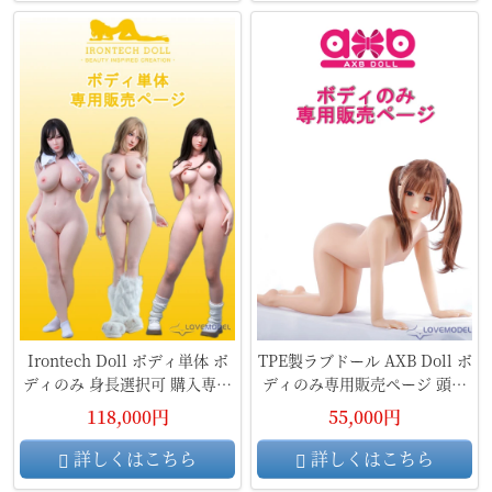
Irontech Doll ボディ単体 ボ
TPE製ラブドール AXB Doll ボ
ディのみ 身長選択可 購入専用
ディのみ専用販売ページ 頭部
ページ フルシリコン製ラブド
無し
118,000円
55,000円
ール
詳しくはこちら
詳しくはこちら