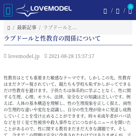
0
最新記事
ラブドールと性教育の関係について
ラブドールと性教育の関係について
lovemodel.jp
2021-08-28 15:37:17
性教育はとても重要また敏感なテーマです。しかしこの先、性教育
はまだタブー視されていて、親たちも学校も恥ずかしがってできる
だけ性教育を避けます。子供たちは体系的に学ぶことなく、性に関
する生理、心理、モラル、法律、安全などの知識は乏しいです。例
えば、人体の基本構造を理解し、性の生理現象を正しく捉え、両性
の生理的な違いや変化を認識し、自分の性生理が徐々に発達し成熟
していくことを受け止めることができます。時々未成年者がパパ活
などを甘く見て性被害や殺人事件などにつながるニュースを聞いた
ことがあるので、性に関する教育まだまだ大きな課題です。そし
て、今までこの問題は完全に改善されたわけではありませんが、子