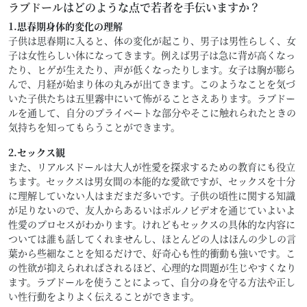
ラブドール
はどのような点で若者を手伝いますか？
1.思春期身体的変化の理解
子供は思春期に入ると、体の変化が起こり、男子は男性らしく、女
子は女性らしい体になってきます。例えば男子は急に背が高くなっ
たり、ヒゲが生えたり、声が低くなったりします。女子は胸が膨ら
んで、月経が始まり体の丸みが出てきます。このようなことを気づ
いた子供たちは五里霧中にいて怖がることさえあります。ラブドー
ルを通して、自分のプライベートな部分やそこに触れられたときの
気持ちを知ってもらうことができます。
2.セックス観
また、リアルスドールは大人が性愛を探求するための教育にも役立
ちます。セックスは男女間の本能的な愛欲ですが、セックスを十分
に理解していない人はまだまだ多いです。子供の頃性に関する知識
が足りないので、友人からあるいはポルノビデオを通じていよいよ
性愛のプロセスがわかります。けれどもセックスの具体的な内容に
ついては誰も話してくれませんし、ほとんどの人はほんの少しの言
葉から些細なことを知るだけで、好奇心も性的衝動も強いです。こ
の性欲が抑えられればされるほど、心理的な問題が生じやすくなり
ます。ラブドールを使うことによって、自分の身を守る方法や正し
い性行動をよりよく伝えることができます。