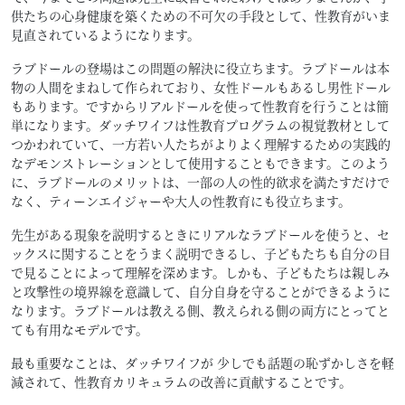
供たちの心身健康を築くための不可欠の手段として、性教育がいま
見直されているようになります。
ラブドールの登場はこの問題の解決に役立ちます。ラブドールは本
物の人間をまねして作られており、女性ドールもあるし男性ドール
もあります。ですからリアルドールを使って性教育を行うことは簡
単になります。ダッチワイフは性教育プログラムの視覚教材として
つかわれていて、一方若い人たちがよりよく理解するための実践的
なデモンストレーションとして使用することもできます。このよう
に、ラブドールのメリットは、一部の人の性的欲求を満たすだけで
なく、ティーンエイジャーや大人の性教育にも役立ちます。
先生がある現象を説明するときにリアルなラブドールを使うと、セ
ックスに関することをうまく説明できるし、子どもたちも自分の目
で見ることによって理解を深めます。しかも、子どもたちは親しみ
と攻撃性の境界線を意識して、自分自身を守ることができるように
なります。ラブドールは教える側、教えられる側の両方にとってと
ても有用なモデルです。
最も重要なことは、ダッチワイフが 少しでも話題の恥ずかしさを軽
減されて、性教育カリキュラムの改善に貢献することです。