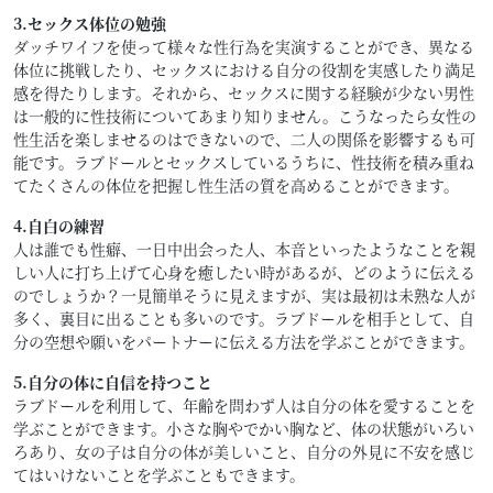
3.セックス体位の勉強
ダッチワイフ
を使って様々な性行為を実演することができ、異なる
体位に挑戦したり、セックスにおける自分の役割を実感したり満足
感を得たりします。それから、セックスに関する経験が少ない男性
は一般的に性技術についてあまり知りません。こうなったら女性の
性生活を楽しませるのはできないので、二人の関係を影響するも可
能です。ラブドールとセックスしているうちに、性技術を積み重ね
てたくさんの体位を把握し性生活の質を高めることができます。
4.自白の練習
人は誰でも性癖、一日中出会った人、本音といったようなことを親
しい人に打ち上げて心身を癒したい時があるが、どのように伝える
のでしょうか？一見簡単そうに見えますが、実は最初は未熟な人が
多く、裏目に出ることも多いのです。ラブドールを相手として、自
分の空想や願いをパートナーに伝える方法を学ぶことができます。
5.自分の体に自信を持つこと
ラブドールを利用して、年齢を問わず人は自分の体を愛することを
学ぶことができます。小さな胸やでかい胸など、体の状態がいろい
ろあり、女の子は自分の体が美しいこと、自分の外見に不安を感じ
てはいけないことを学ぶこともできます。