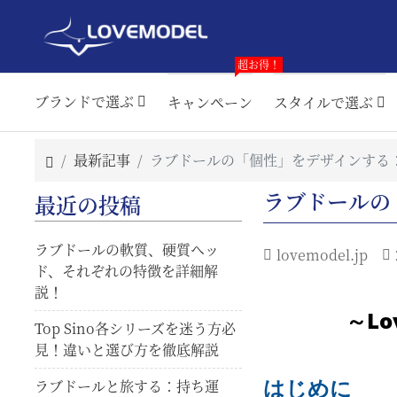
超お得！
ブランドで選ぶ
キャンペーン
スタイルで選ぶ
最新記事
ラブドールの「個性」をデザインする
ラブドールの
最近の投稿
ラブドールの軟質、硬質ヘッ
lovemodel.jp
ド、それぞれの特徴を詳細解
説！
～Lo
Top Sino各シリーズを迷う方必
見！違いと選び方を徹底解説
はじめに
ラブドールと旅する：持ち運