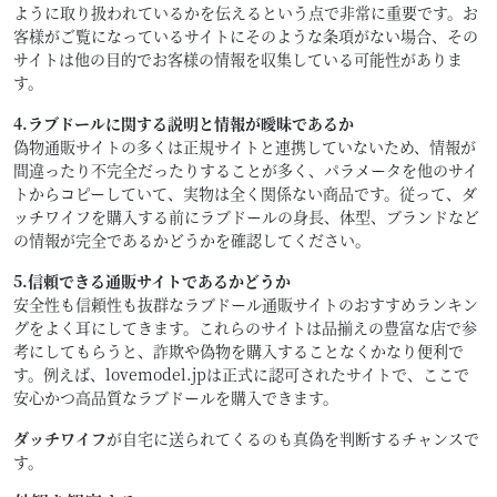
ように取り扱われているかを伝えるという点で非常に重要です。お
客様がご覧になっているサイトにそのような条項がない場合、その
サイトは他の目的でお客様の情報を収集している可能性がありま
す。
4.ラブドールに関する説明と情報が曖昧であるか
偽物通販サイトの多くは正規サイトと連携していないため、情報が
間違ったり不完全だったりすることが多く、パラメータを他のサイ
トからコピーしていて、実物は全く関係ない商品です。従って、ダ
ッチワイフを購入する前にラブドールの身長、体型、ブランドなど
の情報が完全であるかどうかを確認してください。
5.信頼できる通販サイトであるかどうか
安全性も信頼性も抜群なラブドール通販サイトのおすすめランキン
グをよく耳にしてきます。これらのサイトは品揃えの豊富な店で参
考にしてもらうと、詐欺や偽物を購入することなくかなり便利で
す。例えば、lovemodel.jpは正式に認可されたサイトで、ここで
安心かつ高品質なラブドールを購入できます。
ダッチワイフ
が自宅に送られてくるのも真偽を判断するチャンスで
す。