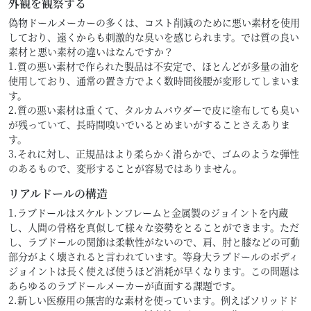
外観を観察する
偽物ドールメーカーの多くは、コスト削減のために悪い素材を使用
しており、遠くからも刺激的な臭いを感じられます。では質の良い
素材と悪い素材の違いはなんですか？
1.質の悪い素材で作られた製品は不安定で、ほとんどが多量の油を
使用しており、通常の置き方でよく数時間後腰が変形してしまいま
す。
2.質の悪い素材は重くて、タルカムパウダーで皮に塗布しても臭い
が残っていて、長時間嗅いでいるとめまいがすることさえありま
す。
3.それに対し、正規品はより柔らかく滑らかで、ゴムのような弾性
のあるもので、変形することが容易ではありません。
リアルドールの構造
1.ラブドールはスケルトンフレームと金属製のジョイントを内蔵
し、人間の骨格を真似して様々な姿勢をとることができます。ただ
し、ラブドールの関節は柔軟性がないので、肩、肘と膝などの可動
部分がよく壊されると言われています。等身大ラブドールのボディ
ジョイントは長く使えば使うほど消耗が早くなります。この問題は
あらゆるのラブドールメーカーが直面する課題です。
2.新しい医療用の無害的な素材を使っています。例えばソリッドド