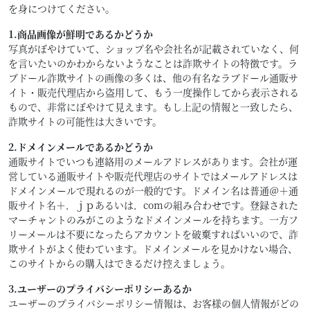
を身につけてください。
1.商品画像が鮮明であるかどうか
写真がぼやけていて、ショップ名や会社名が記載されていなく、何
を言いたいのかわからないようなことは詐欺サイトの特徴です。ラ
ブドール詐欺サイトの画像の多くは、他の有名なラブドール通販サ
イト・販売代理店から盗用して、もう一度操作してから表示される
もので、非常にぼやけて見えます。もし上記の情報と一致したら、
詐欺サイトの可能性は大きいです。
2.ドメインメールであるかどうか
通販サイトでいつも連絡用のメールアドレスがあります。会社が運
営している通販サイトや販売代理店のサイトではメールアドレスは
ドメインメールで現れるのが一般的です。ドメイン名は普通＠＋通
販サイト名＋．ｊｐあるいは．comの組み合わせです。登録された
マーチャントのみがこのようなドメインメールを持ちます。一方フ
リーメールは不要になったらアカウントを破棄すればいいので、詐
欺サイトがよく使わています。ドメインメールを見かけない場合、
このサイトからの購入はできるだけ控えましょう。
3.ユーザーのプライバシーポリシーあるか
ユーザーのプライバシーポリシー情報は、お客様の個人情報がどの