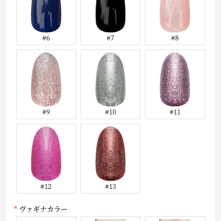
#6
#7
#8
#9
#10
#11
#12
#13
ヴァギナカラー