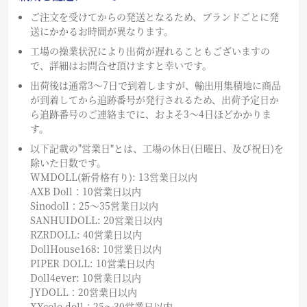
ご注文を受けてからの発送となるため、ブランドごとに発
送にかかるお時間が異なります。
工場の操業状況により出荷が遅れることもございますの
で、詳細はお問合せ頂けますと幸いです。
出荷後は通常3～7日で到着しますが、輸出用集積地に商品
が到着してから追跡番号が発行されるため、出荷予定日か
ら追跡番号のご連絡までに、およそ3〜4日ほどかかりま
す。
以下記載の"営業日"とは、工場の休日(日曜日、及び祝日)を
除いた日数です。
WMDOLL(新骨格有り): 13営業日以内
AXB Doll：10営業日以内
Sinodoll：25〜35営業日以内
SANHUIDOLL: 20営業日以内
RZRDOLL: 40営業日以内
DollHouse168: 10営業日以内
PIPER DOLL: 10営業日以内
Doll4ever: 10営業日以内
JYDOLL：20営業日以内
XYcolo doll：25〜30営業日以内