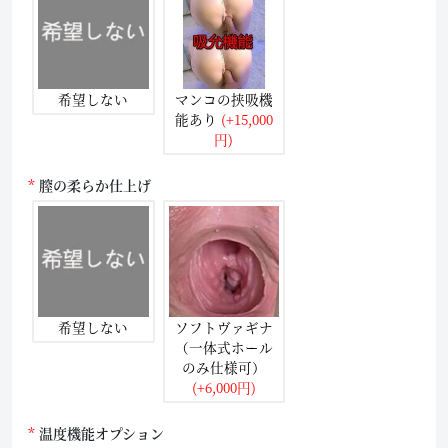
希望しない
マンコの挟吸機
能あり
(+15,000
円)
膣の柔らか仕上げ
希望しない
ソフトヴァギナ
（一体式ホール
のみ仕様可）
(+6,000円)
温度機能オプション