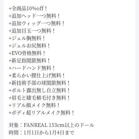
+全商品10%off！
+追加ヘッド一つ無料！
+追加ウィッグ一つ無料！
+追加目玉一つ無料！
+ジェル胸無料！
+ジェルお尻無料！
+EVO骨格無料！
+新足指関節無料！
+ハードハンド無料！
+柔らかい膣仕上げ無料！
+新技術手部の球関節無料！
+ボルト露出無し自立無料！
+眉毛と睫毛植毛付き無料！
+リアル顔メイク無料！
+ボディ超リアルメイク無料！
対象：FANREAL 153cm以上のドール
時間：1月1日から1月4日まで