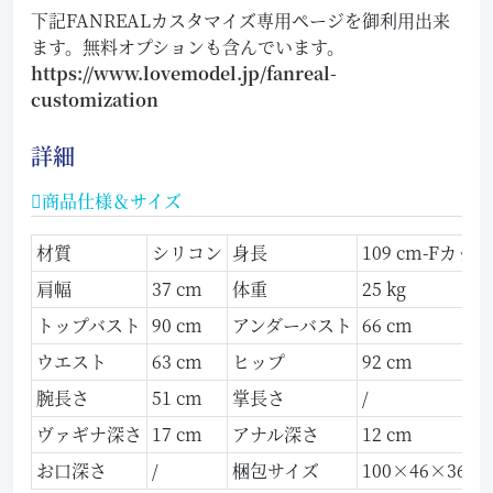
下記FANREALカスタマイズ専用ページを御利用出来
ます。無料オプションも含んでいます。
https://www.lovemodel.jp/fanreal-
customization
詳細
商品仕様＆サイズ
材質
シリコン
身長
109 cm-Fカップ
肩幅
37 cm
体重
25 kg
トップバスト
90 cm
アンダーバスト
66 cm
ウエスト
63 cm
ヒップ
92 cm
腕長さ
51 cm
掌長さ
/
ヴァギナ深さ
17 cm
アナル深さ
12 cm
お口深さ
/
梱包サイズ
100×46×36 c