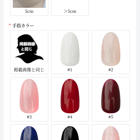
5cm
＞5cm
手指カラー
掲載画像と同じ
#1
#2
#3
#4
#5