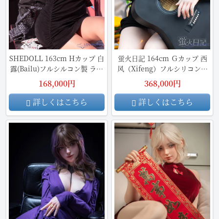
SHEDOLL 163cm Hカップ 白
蛍火日記 164cm Ｇカップ 西
露(Bailu)フルシルコン製 ラブ
风（Xifeng）フルシリコン製
ドール
リアルドール
168,000円
368,000円
詳しくはこちら
詳しくはこちら