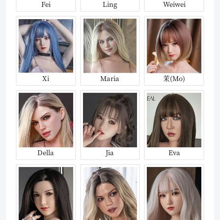
Fei
Ling
Weiwei
Xi
Maria
茉(Mo)
Della
Jia
Eva