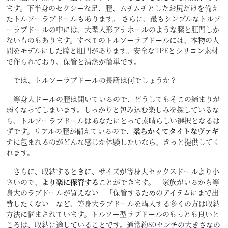
ます。下半身のセクシーな足、膣、ムチムチとしたお尻だけを備え
たトルソーラブドールもあります。 さらに、最もシンプルなトルソ
ーラブドールの中には、大型人形アナホールのような膣と肛門しか
ないものもあります。すべてのトルソーラブドールには、本物の人
間をモデルにした膣と肛門があります。安全なTPEとシリコン素材
で作られており、保管と清潔が簡単です。
では、トルソーラブドールの長所は何でしょうか？
等身大ドールの膣は開いているので、どうしてもそこの締まりが
弱くなってしまいます。しっかりと包み込む楽しみを探しているな
ら、トルソーラブドールはあなたにとって素晴らしい選択となるは
ずです。リアルの膣が備えているので、
柔らかくてタイトなヴァギ
ナ
に包まれるのがどんな感じか体験したいなら、きっと提供してく
れます。
さらに、収納するときに、サイズが等身大セックスドールより小
さいので、
より楽に保管する
ことができます。「家族がいるから等
身大のラブドールが買えない」「保管するためのアイテムにまで出
費したくない」など、等身大ラブドールを購入する多くの方は収納
方法に悩まされています。トルソー型ラブドールのもっとも良いと
ころは、収納に適していることです。通常約80センチの大きさなの