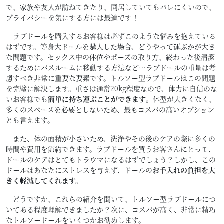
で、家族や友人が訪ねてきたり、同居していてもバレにくいので、
プライバシーを気にする方には最適です！
ラブドールを購入するお客様は必ずこのような悩みを抱えている
はずです。等身大ドールを購入した場合、どうやって運ぶかが大き
な問題です。セックス中の体位やポーズの取り方、終わった後清潔
するためにバスルームに移動する方法など…ラブドールの重量は考
慮すべき非常に重要な要素です。トルソー型ラブドールはこの問題
を完璧に解決します。重さは通常20kg程度なので、体力に自信のな
いお客様でも
簡単に持ち運ぶことができます
。体型が大きくなく、
多くのスペースを必要としないため、最もコスパの高いオプション
とも言えます。
また、体の面積が小さいため、洗浄やその後のケアの際に多くの
時間や費用を節約できます。ラブドールを買うお客さんにとって、
ドールのケアはとてもトラウマになるはずでしょう？しかし、この
ドールはあなたにストレスを与えず、ドールの
お手入れの負担を大
きく軽減してくれます。
どうですか、これらの紹介を聞いて、トルソー型ラブドールにつ
いてある程度理解できましたか？次に、コスパが高く、非常に精巧
なトルソードールをいくつかお勧めします。