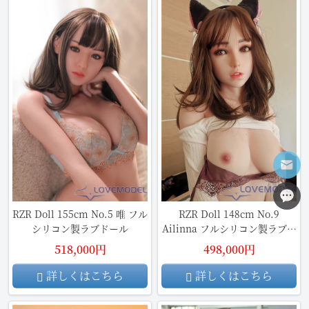
RZR Doll 155cm No.5 唯 フル
RZR Doll 148cm No.9
シリコン製ラブドール
Ailinna フルシリコン製ラブド
ール
518,000円
498,000円
詳しくはこちら
詳しくはこちら