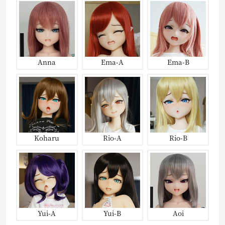
Anna
Ema-A
Ema-B
Koharu
Rio-A
Rio-B
Yui-A
Yui-B
Aoi