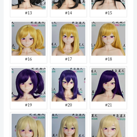
#13
#14
#15
#16
#17
#18
#19
#20
#21