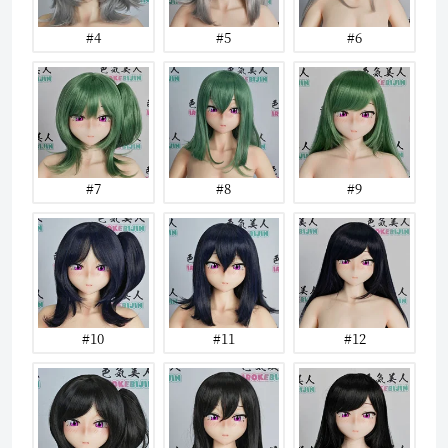
#4
#5
#6
#7
#8
#9
#10
#11
#12