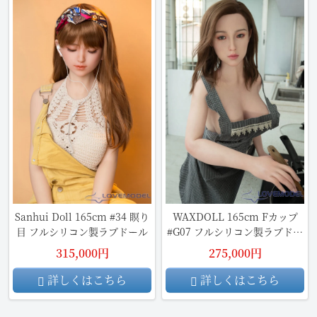
Sanhui Doll 165cm #34 瞑り
WAXDOLL 165cm Fカップ
目 フルシリコン製ラブドール
#G07 フルシリコン製ラブドー
ル
315,000円
275,000円
詳しくはこちら
詳しくはこちら