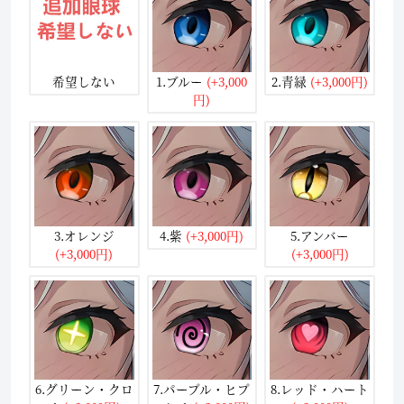
希望しない
1.ブルー
(+3,000
2.青緑
(+3,000円)
円)
3.オレンジ
4.紫
(+3,000円)
5.アンバー
(+3,000円)
(+3,000円)
6.グリーン・クロ
7.パープル・ヒプ
8.レッド・ハート