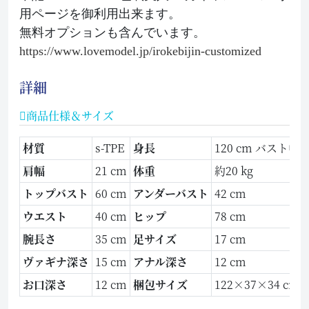
用ページを御利用出来ます。
無料オプションも含んでいます。
https://www.lovemodel.jp/irokebijin-customized
詳細
商品仕様＆サイズ
材質
s-TPE
身長
120 cm バスト中
肩幅
21 cm
体重
約20 kg
トップバスト
60 cm
アンダーバスト
42 cm
ウエスト
40 cm
ヒップ
78 cm
腕長さ
35 cm
足サイズ
17 cm
ヴァギナ深さ
15 cm
アナル深さ
12 cm
お口深さ
12 cm
梱包サイズ
122×37×34 cm