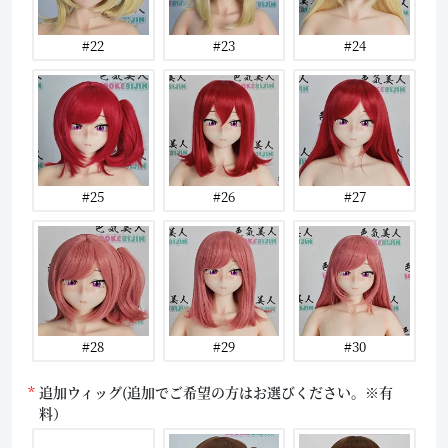
#22
#23
#24
#25
#26
#27
#28
#29
#30
追加ウィッグ(追加でご希望の方はお選びください。※有
料）