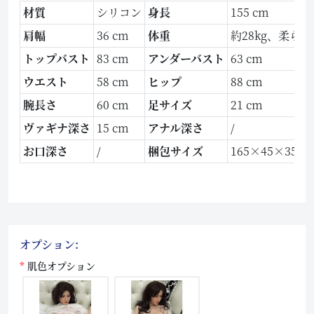
材質
シリコン
身長
155 cm
肩幅
36 cm
体重
約28kg、柔ら
トップバスト
83 cm
アンダーバスト
63 cm
ウエスト
58 cm
ヒップ
88 cm
腕長さ
60 cm
足サイズ
21 cm
ヴァギナ深さ
15 cm
アナル深さ
/
お口深さ
/
梱包サイズ
165×45×35 c
オプション:
肌色オプション