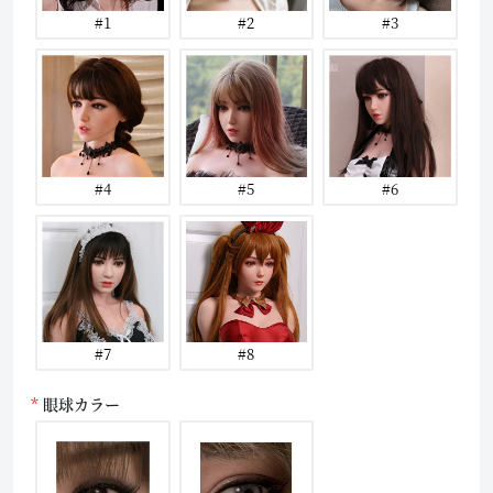
#1
#2
#3
#4
#5
#6
#7
#8
眼球カラー