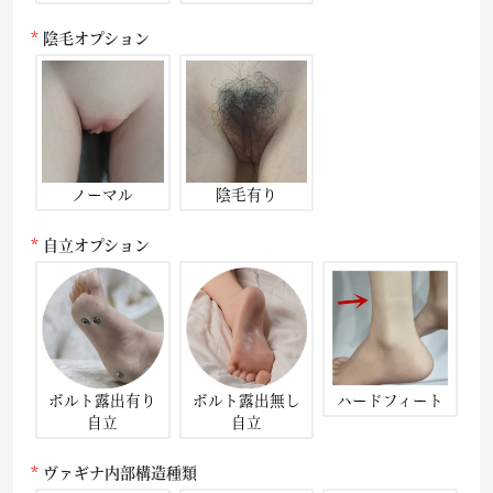
陰毛オプション
ノーマル
陰毛有り
自立オプション
ボルト露出有り
ボルト露出無し
ハードフィート
自立
自立
ヴァギナ内部構造種類