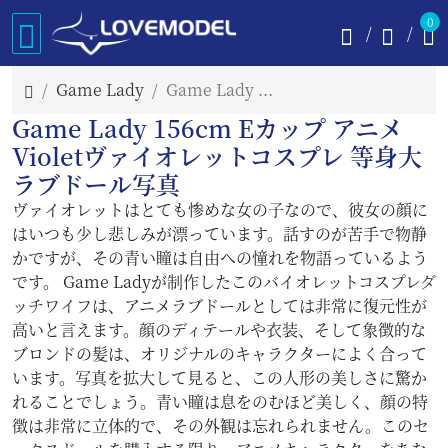
0
Game Lady
Game Lady Violet 写真
Game Lady 156cm Eカップ アニメ
Violetヴァイオレットコスプレ 等身大
ラブドール写真
ヴァイオレットはとても惨めな女の子なので、彼女の顔に
はいつも少し悲しみが漂っています。話すのが苦手で物静
かですが、その青い瞳は自由への憧れを物語っているよう
です。 Game Ladyが制作したこのバイオレットコスプレ
ダ
ッチワイフ
は、アニメラブドールとしては非常に復元性が
高いと言えます。顔のディテールや衣装、そして象徴的な
ブロンドの髪は、オリジナルのキャラクターによく合って
います。写真を拡大して見ると、この人形の美しさに驚か
れることでしょう。青い瞳は息をのむほど美しく、顔の特
徴は非常に立体的で、その外観は忘れられません。この
セ