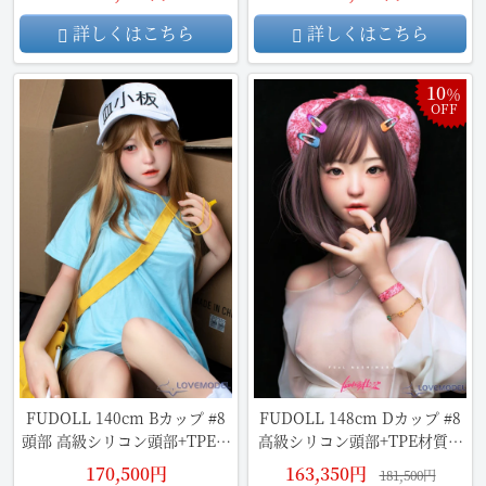
詳しくはこちら
詳しくはこちら
10
％
OFF
FUDOLL 140cm Bカップ #8
FUDOLL 148cm Dカップ #8
頭部 高級シリコン頭部+TPE材
高級シリコン頭部+TPE材質ボ
質ボディ
ディ
170,500円
163,350円
181,500円