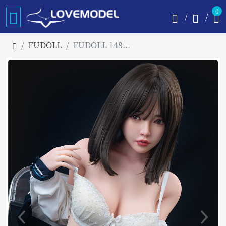
0
FUDOLL
FUDOLL 148cm Dカップ #7頭部 高級シリコン頭部+TPE材質ボディ ラブドール