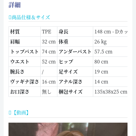
詳細
商品仕様＆サイズ
材質
TPE
身長
148 cm - Dカップ
肩幅
32 cm
体重
26 kg
トップバスト
74 cm
アンダーバスト
57.5 cm
ウエスト
52 cm
ヒップ
80 cm
腕長さ
/
足サイズ
19 cm
ヴァギナ深さ
16 cm
アナル深さ
14 cm
お口深さ
無し
梱包サイズ
135x38x25 cm
【動画】