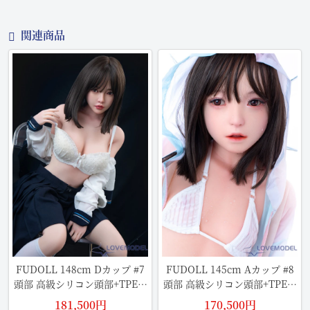
関連商品
FUDOLL 148cm Dカップ #7
FUDOLL 145cm Aカップ #8
頭部 高級シリコン頭部+TPE材
頭部 高級シリコン頭部+TPE材
質ボディ ラブドール
質ボディ
181,500円
170,500円