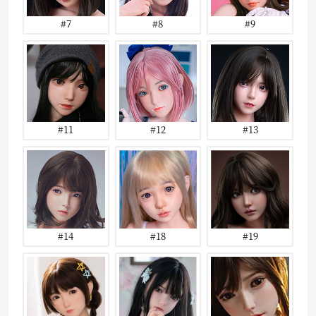
#7
#8
#9
#11
#12
#13
#14
#18
#19