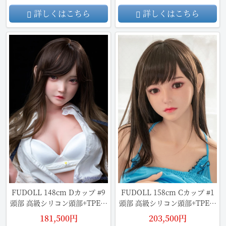
詳しくはこちら
詳しくはこちら
FUDOLL 148cm Dカップ #9
FUDOLL 158cm Cカップ #1
頭部 高級シリコン頭部+TPE材
頭部 高級シリコン頭部+TPE材
質ボディ
質ボディ
181,500円
203,500円