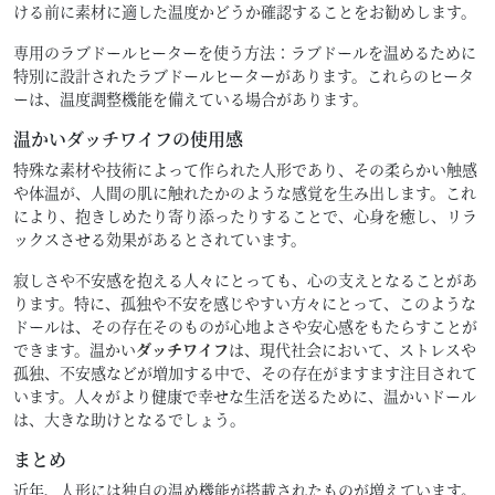
ける前に素材に適した温度かどうか確認することをお勧めします。
専用のラブドールヒーターを使う方法：ラブドールを温めるために
特別に設計されたラブドールヒーターがあります。これらのヒータ
ーは、温度調整機能を備えている場合があります。
温かいダッチワイフの使用感
特殊な素材や技術によって作られた人形であり、その柔らかい触感
や体温が、人間の肌に触れたかのような感覚を生み出します。これ
により、抱きしめたり寄り添ったりすることで、心身を癒し、リラ
ックスさせる効果があるとされています。
寂しさや不安感を抱える人々にとっても、心の支えとなることがあ
ります。特に、孤独や不安を感じやすい方々にとって、このような
ドールは、その存在そのものが心地よさや安心感をもたらすことが
できます。温かい
ダッチワイフ
は、現代社会において、ストレスや
孤独、不安感などが増加する中で、その存在がますます注目されて
います。人々がより健康で幸せな生活を送るために、温かいドール
は、大きな助けとなるでしょう。
まとめ
近年、人形には独自の温め機能が搭載されたものが増えています。