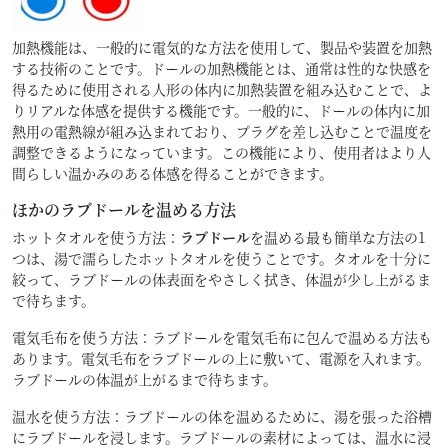
加熱機能は、一般的に電気的な方法を使用して、製品や装置を加熱
する技術のことです。ドールの加熱機能とは、通常は性的な快感を
得るために使用される人形の体内に加熱装置を組み込むことで、よ
りリアルな体感を提供する機能です。一般的に、ドールの体内に加
熱用の電熱線が組み込まれており、プラグを差し込むことで温度を
調整できるようになっています。この機能により、使用者はより人
間らしい温かみのある体感を得ることができます。
ほかのラブドールを温める方法
ホットタオルを使う方法：
ラブドール
を温める最も簡単な方法の1
つは、湯で濡らしたホットタオルを使うことです。タオルを十分に
絞って、ラブドールの体表面をやさしく拭き、体温が少し上がるま
で待ちます。
電気毛布を使う方法：ラブドールを電気毛布に包んで温める方法も
あります。電気毛布をラブドールの上に敷いて、電源を入れます。
ラブドールの体温が上がるまで待ちます。
温水を使う方法：ラブドールの体を温めるために、湯を張った浴槽
にラブドールを浸します。ラブドールの素材によっては、温水に浸