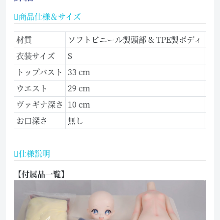
商品仕様＆サイズ
材質
ソフトビニール製頭部 & TPE製ボディ
身
衣装サイズ
S
体
トップバスト
33 cm
ア
ウエスト
29 cm
ヒ
ヴァギナ深さ
10 cm
ア
お口深さ
無し
梱
仕様説明
【付属品一覧】