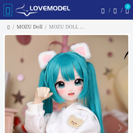
0
MOZU Doll
MOZU DOLL 85cm Aカップ 小音ちゃん ソフトビニール製頭部 TPE製ボディ 肌色＆眼球色＆メイク＆ウィッグ＆衣装は宣材写真と同じ 6kg