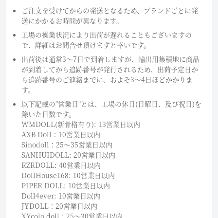
ご注文を受けてからの発送となるため、ブランドごとに発
送にかかるお時間が異なります。
工場の操業状況により出荷が遅れることもございますの
で、詳細はお問合せ頂けますと幸いです。
出荷後は通常3～7日で到着しますが、輸出用集積地に商品
が到着してから追跡番号が発行されるため、出荷予定日か
ら追跡番号のご連絡までに、およそ3〜4日ほどかかりま
す。
以下記載の"営業日"とは、工場の休日(日曜日、及び祝日)を
除いた日数です。
WMDOLL(新骨格有り): 13営業日以内
AXB Doll：10営業日以内
Sinodoll：25〜35営業日以内
SANHUIDOLL: 20営業日以内
RZRDOLL: 40営業日以内
DollHouse168: 10営業日以内
PIPER DOLL: 10営業日以内
Doll4ever: 10営業日以内
JYDOLL：20営業日以内
XYcolo doll：25〜30営業日以内