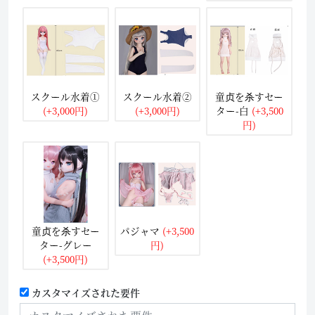
スクール水着①
スクール水着②
童贞を杀すセー
(+3,000円)
(+3,000円)
ター-白
(+3,500
円)
童贞を杀すセー
パジャマ
(+3,500
ター-グレー
円)
(+3,500円)
カスタマイズされた要件