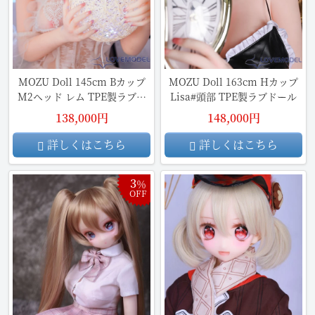
MOZU Doll 145cm Bカップ
MOZU Doll 163cm Hカップ
M2ヘッド レム TPE製ラブド
Lisa#頭部 TPE製ラブドール
ール
138,000円
148,000円
詳しくはこちら
詳しくはこちら
3
％
OFF