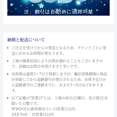
納期と配送について
ご注文を受けてからの発送となるため、ブランドごとに発
送にかかるお時間が異なります。
工場の操業状況により出荷が遅れることもございますの
で、詳細はお問合せ頂けますと幸いです。
出荷後は通常3～7日で到着しますが、輸出用集積地に商品
が到着してから追跡番号が発行されるため、出荷予定日か
ら追跡番号のご連絡までに、およそ3〜4日ほどかかりま
す。
以下記載の"営業日"とは、工場の休日(日曜日、及び祝日)を
除いた日数です。
WMDOLL(新骨格有り): 13営業日以内
AXB Doll：10営業日以内