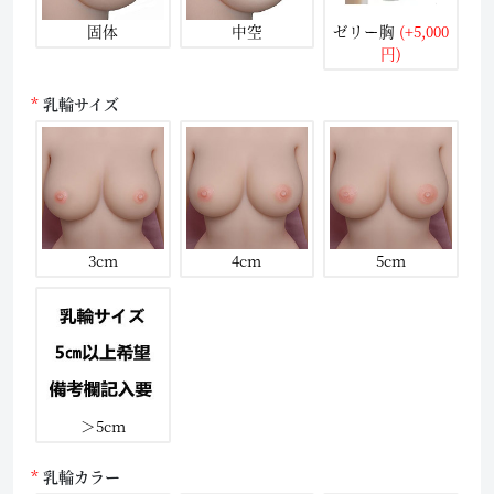
固体
中空
ゼリー胸
(+5,000
円)
乳輪サイズ
3cm
4cm
5cm
＞5cm
乳輪カラー