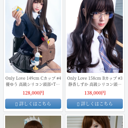
Only Love 149cm Cカップ #4
Only Love 158cm Bカップ #3
優ゆう 高級シリコン頭部+TPE
静香しずか 高級シリコン頭部
材質ボディ
+TPE材質ボディ 身長など選べ
128,000円
138,000円
る
詳しくはこちら
詳しくはこちら