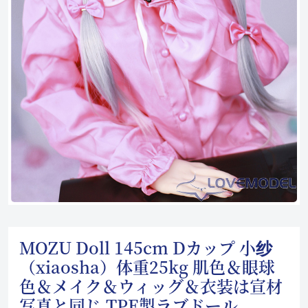
MOZU Doll 145cm Dカップ 小纱
（xiaosha）体重25kg 肌色＆眼球
色＆メイク＆ウィッグ＆衣装は宣材
写真と同じ TPE製ラブドール