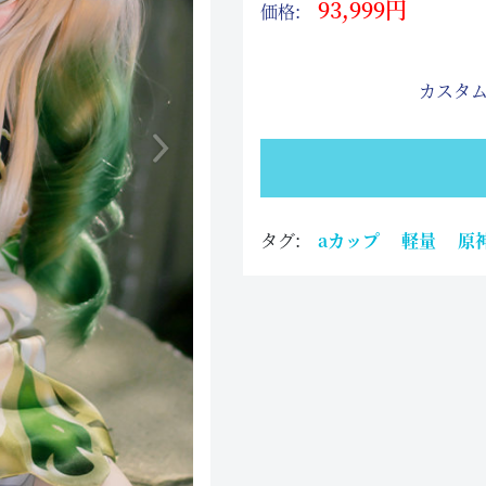
93,999円
価格:
カスタム
タグ:
aカップ
軽量
原