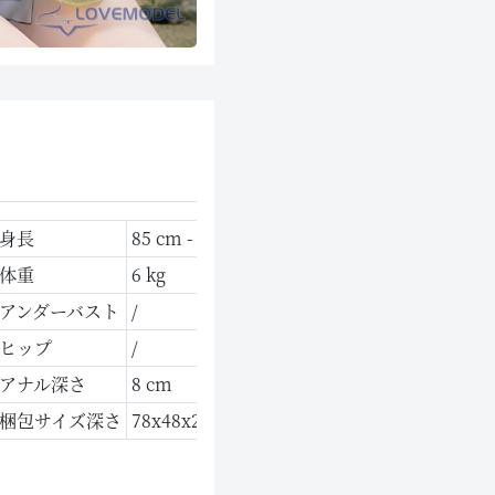
身長
85 cm - Aカップ
体重
6 kg
アンダーバスト
/
ヒップ
/
アナル深さ
8 cm
梱包サイズ深さ
78x48x21 cm