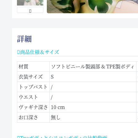
詳細
商品仕様＆サイズ
材質
ソフトビニール製頭部 & TPE製ボディ
衣装サイズ
S
トップバスト
/
ウエスト
/
ヴァギナ深さ
10 cm
お口深さ
無し
Tpeボディとシリコンボディの比較動画