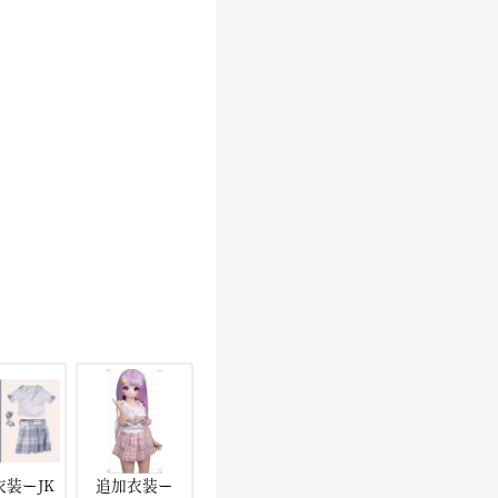
衣装ーJK
追加衣装ー