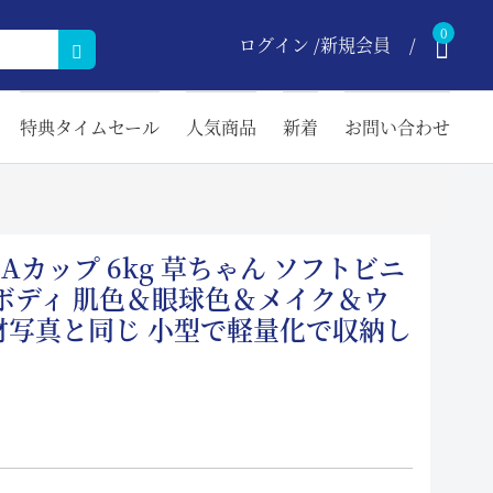
0
ログイン /新規会員
特典タイムセール
人気商品
新着
お問い合わせ
cm Aカップ 6kg 草ちゃん ソフトビニ
製ボディ 肌色＆眼球色＆メイク＆ウ
材写真と同じ 小型で軽量化で収納し