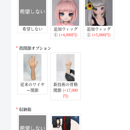
希望しない
追加ウィッグ
追加ウィッグ
①
(+4,000円)
②
(+5,000円)
指関節オプション
従来のワイヤ
新技術の骨格
ー関節
関節
(+17,000
円)
収納箱