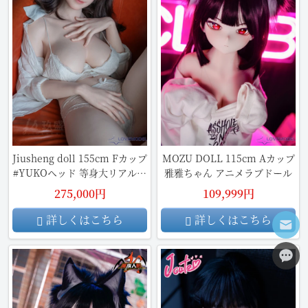
Jiusheng doll 155cm Fカップ
MOZU DOLL 115cm Aカップ
#YUKOヘッド 等身大リアルラ
雅雅ちゃん アニメラブドール
ブドール
275,000円
109,999円
詳しくはこちら
詳しくはこちら