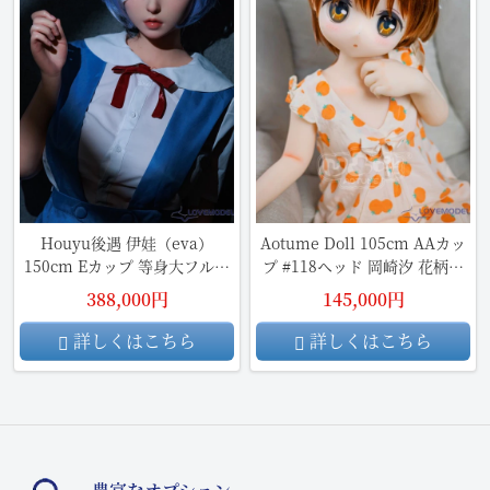
Houyu後遇 伊娃（eva）
Aotume Doll 105cm AAカッ
150cm Eカップ 等身大フルシ
プ #118ヘッド 岡崎汐 花柄ス
リコン製ラブドール
カートTPE頭部+TPE材質ボデ
388,000円
145,000円
ィ アニメドール
詳しくはこちら
詳しくはこちら