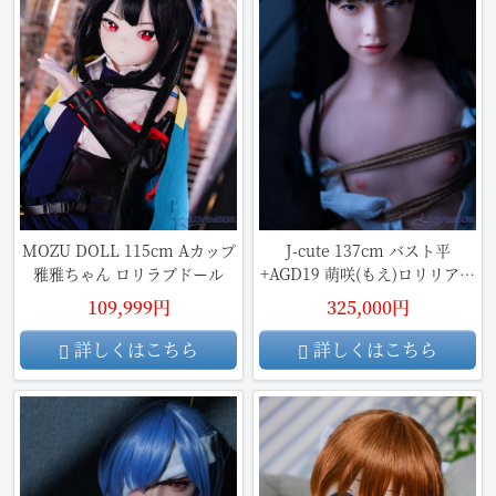
MOZU DOLL 115cm Aカップ
J-cute 137cm バスト平
雅雅ちゃん ロリラブドール
+AGD19 萌咲(もえ)ロリリアル
ドール
109,999円
325,000円
詳しくはこちら
詳しくはこちら