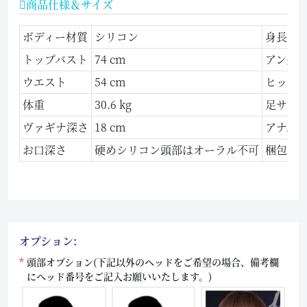
商品仕様＆サイズ
ボディー材質
シリコン
身長
トップバスト
74 cm
アンダ
ウエスト
54 cm
ヒップ
体重
30.6 kg
足サイ
ヴァギナ深さ
18 cm
アナル
お口深さ
硬めシリコン頭部はオーラル不可
梱包サ
オプション:
頭部オプション(下記以外のヘッドをご希望の場合、備考欄
にヘッド番号をご記入お願いいたします。)