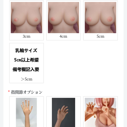
3cm
4cm
5cm
＞5cm
指関節オプション