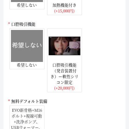
希望しない
加熱機能付き
(+15,000円)
口腔吸引機能
希望しない
口腔吸引機能
（発音装置付
き）ー軟性シリ
コン限定
(+20,000円)
無料デフォルト装備
EVO新骨格+M16
ボルト+視線可動
+洗浄ポンプ、
USBウォーマー、