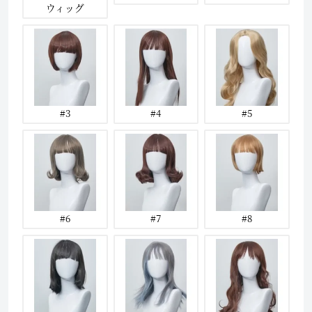
ウィッグ
#3
#4
#5
#6
#7
#8