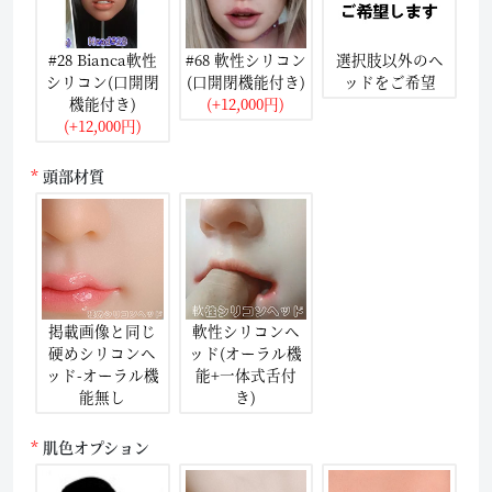
#28 Bianca軟性
#68 軟性シリコン
選択肢以外のヘ
シリコン(口開閉
(口開閉機能付き)
ッドをご希望
機能付き)
(+12,000円)
(+12,000円)
頭部材質
掲載画像と同じ
軟性シリコンヘ
硬めシリコンヘ
ッド(オーラル機
ッド-オーラル機
能+一体式舌付
能無し
き)
肌色オプション