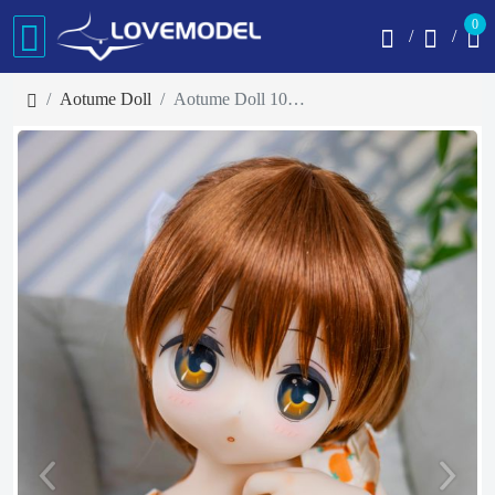
0
Aotume Doll
Aotume Doll 105cm AAカップ #118ヘッド 岡崎汐 花柄スカートTPE頭部+TPE材質ボディ アニメドール