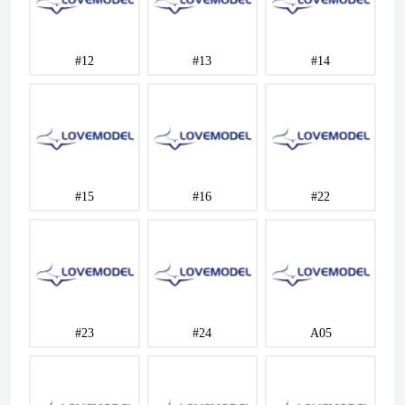
#12
#13
#14
#15
#16
#22
#23
#24
A05