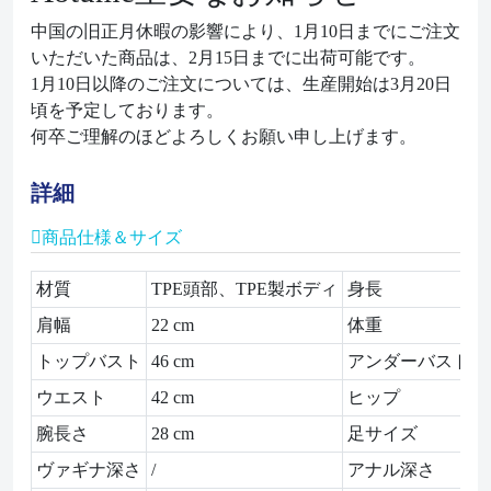
中国の旧正月休暇の影響により、1月10日までにご注文
いただいた商品は、2月15日までに出荷可能です。
1月10日以降のご注文については、生産開始は3月20日
頃を予定しております。
何卒ご理解のほどよろしくお願い申し上げます。
詳細
商品仕様＆サイズ
材質
TPE頭部、TPE製ボディ
身長
1
肩幅
22 cm
体重
1
トップバスト
46 cm
アンダーバスト
4
ウエスト
42 cm
ヒップ
6
腕長さ
28 cm
足サイズ
1
ヴァギナ深さ
/
アナル深さ
/