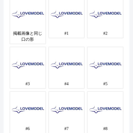
掲載画像と同じ
#1
#2
口の形
#3
#4
#5
#6
#7
#8