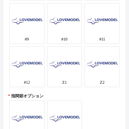
#9
#10
#11
#12
Z1
Z2
指関節オプション