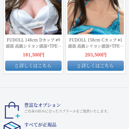
FUDOLL 148cm Dカップ #9
FUDOLL 158cm Cカップ #1
頭部 高級シリコン頭部+TPE材
頭部 高級シリコン頭部+TPE材
質ボディ
質ボディ
181,500円
203,500円
詳しくはこちら
詳しくはこちら
豊富なオプション
ご自身の好みに合ったラブドールをご提供いたします。
すべてが正規品