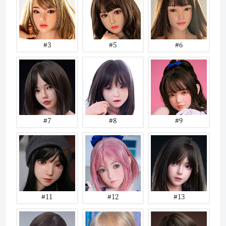
#3
#5
#6
#7
#8
#9
#11
#12
#13