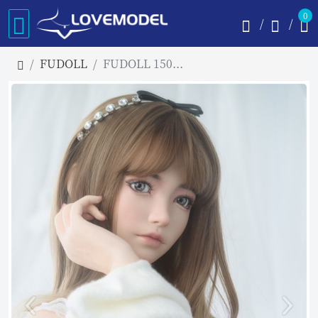
0
FUDOLL
FUDOLL 150cm Bカップ #26ヘッド 掲載画像フルシリコン製 眉毛と睫毛植毛加工あり 等身大リアルラブドール