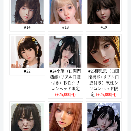
#14
#18
#19
#22
#24小璐（口開閉
#25柳思思（口開
機能+リアル口腔
閉機能+リアル口
付き）軟性シリ
腔付き）軟性シ
コンヘッド限定
リコンヘッド限
(+25,000円)
定
(+25,000円)