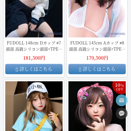
FUDOLL 148cm Dカップ #7
FUDOLL 145cm Aカップ #8
頭部 高級シリコン頭部+TPE材
頭部 高級シリコン頭部+TPE材
質ボディ ラブドール
質ボディ
181,500円
170,500円
詳しくはこちら
詳しくはこちら
10
％
OFF