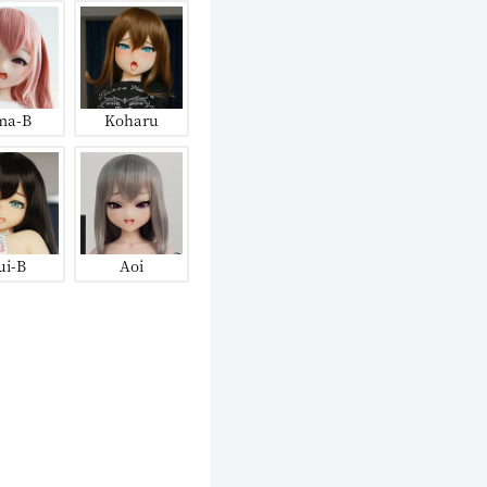
ma-B
Koharu
ui-B
Aoi