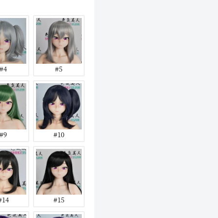
#4
#5
#9
#10
#14
#15