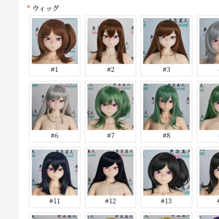
ウィッグ
#1
#2
#3
#6
#7
#8
#11
#12
#13