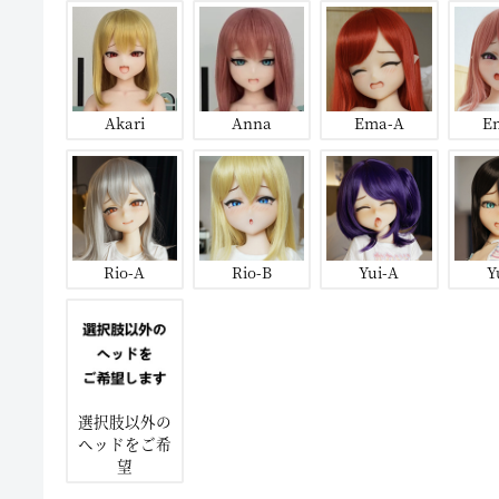
Akari
Anna
Ema-A
E
Rio-A
Rio-B
Yui-A
Y
選択肢以外の
ヘッドをご希
望