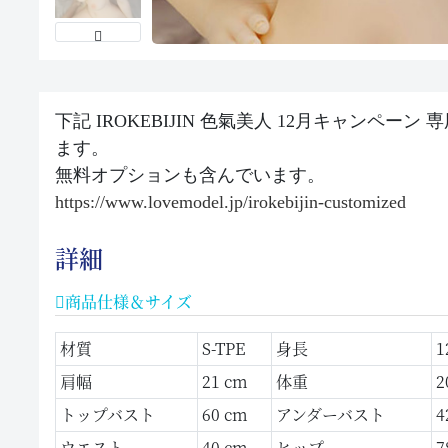
下記 IROKEBIJIN 色氣美人 12月キャンペー
ます。
無料オプションも含んでいます。
https://www.lovemodel.jp/irokebijin-customized
詳細
商品仕様＆サイズ
材質
S-TPE
身長
1
肩幅
21 cm
体重
2
トップバスト
60 cm
アンダーバスト
4
ウエスト
40 cm
ヒップ
7