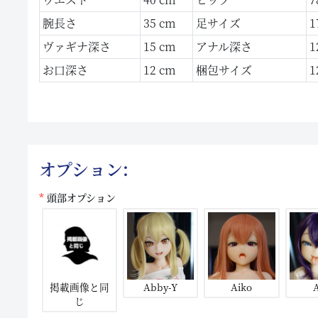
腕長さ
35 cm
足サイズ
1
ヴァギナ深さ
15 cm
アナル深さ
1
お口深さ
12 cm
梱包サイズ
1
オプション:
頭部オプション
掲載画像と同
Abby-Y
Aiko
A
じ