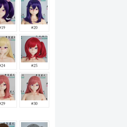
#19
#20
#24
#25
#29
#30