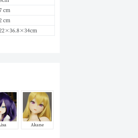
7 cm
2 cm
22×36.8×34cm
isa
Akane