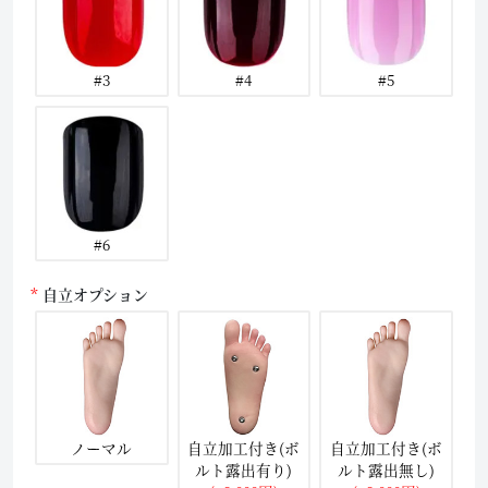
#3
#4
#5
#6
自立オプション
ノーマル
自立加工付き(ボ
自立加工付き(ボ
ルト露出有り)
ルト露出無し)