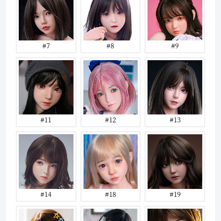
#7
#8
#9
#11
#12
#13
#14
#18
#19