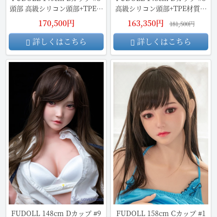
頭部 高級シリコン頭部+TPE材
高級シリコン頭部+TPE材質ボ
質ボディ
ディ
170,500円
163,350円
181,500円
詳しくはこちら
詳しくはこちら
FUDOLL 148cm Dカップ #9
FUDOLL 158cm Cカップ #1