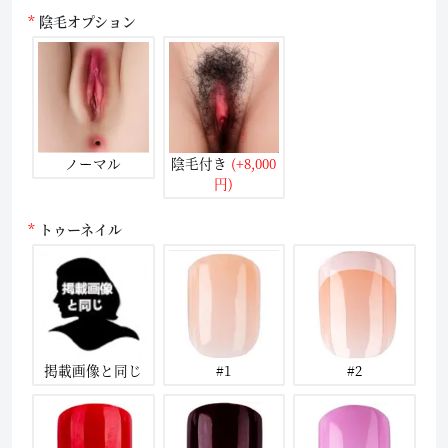
陰毛オプション
ノーマル
陰毛付き
(+8,000
円)
トゥーネイル
掲載画像と同じ
#1
#2