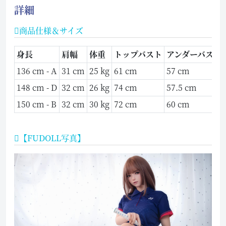
詳細
商品仕様＆サイズ
身長
肩幅
体重
トップバスト
アンダーバスト
136 cm - A
31 cm
25 kg
61 cm
57 cm
148 cm - D
32 cm
26 kg
74 cm
57.5 cm
150 cm - B
32 cm
30 kg
72 cm
60 cm
【FUDOLL写真】