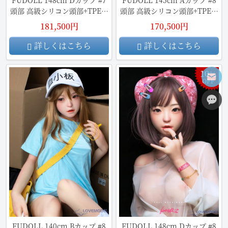
頭部 高級シリコン頭部+TPE材
頭部 高級シリコン頭部+TPE材
質ボディ ラブドール
質ボディ
181,500円
170,500円
詳しくはこちら
詳しくはこちら
10
％
OFF
FUDOLL 140cm Bカップ #8
FUDOLL 148cm Dカップ #8