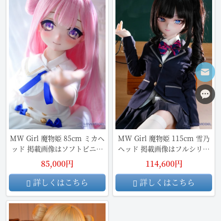
MW Girl 魔物姫 85cm ミカヘ
MW Girl 魔物姫 115cm 雪乃
ッド 掲載画像はソフトビニー
ヘッド 掲載画像はフルシリコ
ル製頭部+シリコン製ボディ
ン製
85,000円
114,600円
詳しくはこちら
詳しくはこちら