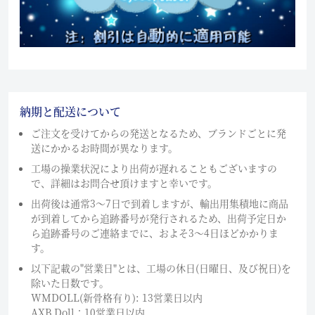
納期と配送について
ご注文を受けてからの発送となるため、ブランドごとに発
送にかかるお時間が異なります。
工場の操業状況により出荷が遅れることもございますの
で、詳細はお問合せ頂けますと幸いです。
出荷後は通常3～7日で到着しますが、輸出用集積地に商品
が到着してから追跡番号が発行されるため、出荷予定日か
ら追跡番号のご連絡までに、およそ3〜4日ほどかかりま
す。
以下記載の"営業日"とは、工場の休日(日曜日、及び祝日)を
除いた日数です。
WMDOLL(新骨格有り): 13営業日以内
AXB Doll：10営業日以内