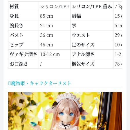
材質
シリコン/TPE
シリコン/TPE 重み
7 kg/5.
身長
85 cm
肩幅
15 cm
腕長さ
21 cm
掌
5 cm
バスト
36 cm
ウエスト
29 cm
ヒップ
46 cm
足のサイズ
10 cm
ヴァギナ深さ
10-12 cm
アナル深さ
1-2 cm
お口深さ
/
梱包サイズ
78×47
魔物姫・キャラクターリスト