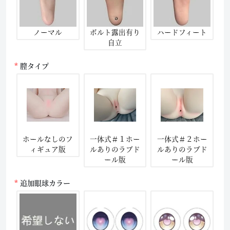
ノーマル
ボルト露出有り
ハードフィート
自立
膣タイプ
ホールなしのフ
一体式＃１ホー
一体式＃２ホー
ィギュア版
ルありのラブド
ルありのラブド
ール版
ール版
追加眼球カラー