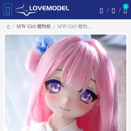
0
MW Girl 魔物姫
MW Girl 魔物姫 85cm ミカヘッド 掲載画像はソフトビニール製頭部+シリコン製ボディ