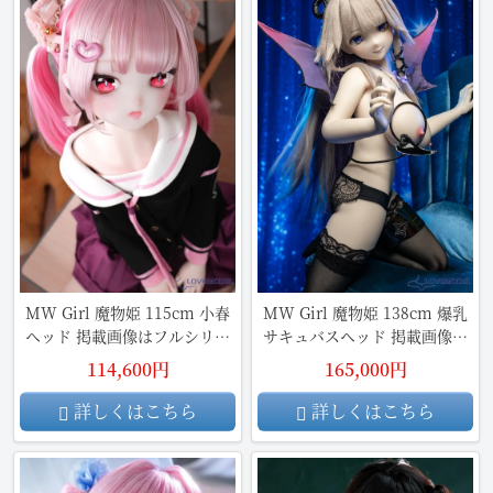
MW Girl 魔物姫 115cm 小春
MW Girl 魔物姫 138cm 爆乳
ヘッド 掲載画像はフルシリコ
サキュバスヘッド 掲載画像は
ン製
フルシリコン製
114,600円
165,000円
詳しくはこちら
詳しくはこちら