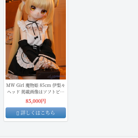
MW Girl 魔物姫 85cm 伊梨々
ヘッド 掲載画像はソフトビニ
ール製頭部+シリコン製ボディ
85,000円
詳しくはこちら