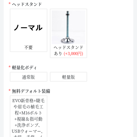
ヘッドスタンド
不要
ヘッドスタンド
あり
(+3,000円)
軽量化ボディ
通常版
軽量版
無料デフォルト装備
EVO新骨格+睫毛
や眉毛の植毛工
程+M16ボルト
+視線＆指可動
+洗浄ポンプ、
USBウォーマー、