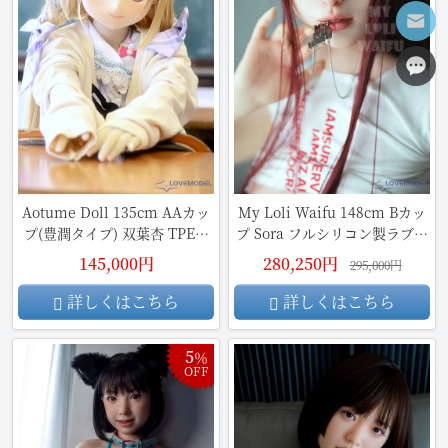
Aotume Doll 135cm AAカッ
My Loli Waifu 148cm Bカッ
プ(豊潤タイプ) 双葉杏 TPE製
プ Sora フルシリコン製ラブド
ラブドール
ール
145,000円
280,250円
295,000円
詳しくはこちら
詳しくはこちら
5
％
OFF