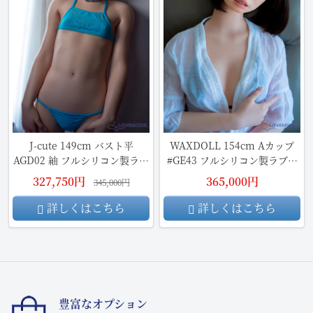
J-cute 149cm バスト平
WAXDOLL 154cm Aカップ
AGD02 紬 フルシリコン製ラブ
#GE43 フルシリコン製ラブド
ドール
ール
327,750円
365,000円
345,000円
詳しくはこちら
詳しくはこちら
豊富なオプション