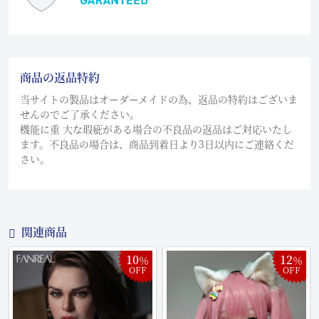
商品の返品特約
当サイトの製品はオーダーメイドの為、返品の特約はございま
せんのでご了承ください。
機能に重 大な瑕疵がある場合の不良品の返品はご対応いたし
ます。不良品の場合は、商品到着日より3日以内にご連絡くだ
さい。
関連商品
10
12
％
％
OFF
OFF