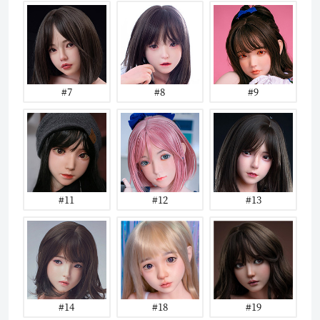
#7
#8
#9
#11
#12
#13
#14
#18
#19