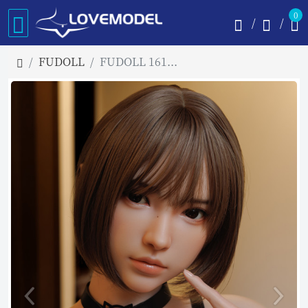
0
FUDOLL
FUDOLL 161cm Eカップ 莎莉 超軽量版 フルシリコン製ラブドール