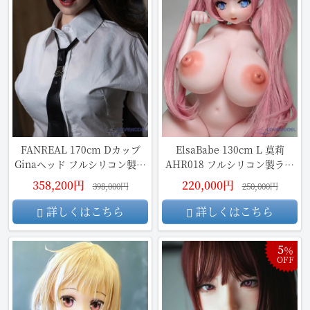
FANREAL 170cm Dカップ
ElsaBabe 130cm L 莫莉
Ginaヘッド フルシリコン製ラ
AHR018 フルシリコン製ラブ
ブドール
ドール
358,200円
220,000円
398,000円
250,000円
詳しくはこちら
詳しくはこちら
5
％
OFF