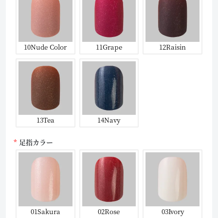
10Nude Color
11Grape
12Raisin
13Tea
14Navy
足指カラー
01Sakura
02Rose
03Ivory