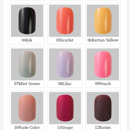
04Ink
05Scarlet
06Rattan Yellow
07Mint Green
08Lilac
09Peach
10Nude Color
11Grape
12Raisin