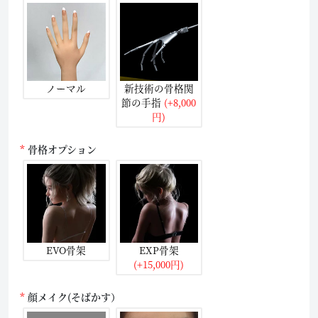
ノーマル
新技術の骨格関
節の手指
(+8,000
円)
骨格オプション
EVO骨架
EXP骨架
(+15,000円)
顔メイク(そばかす）