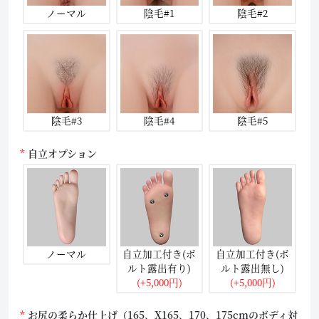
ノーマル
陰毛#1
陰毛#2
陰毛#3
陰毛#4
陰毛#5
自立オプション
ノーマル
自立加工付き(ボ
自立加工付き(ボ
ルト露出有り)
ルト露出無し)
(+5,000円)
(+5,000円)
お尻の柔らか仕上げ（165、X165、170、175cmのボディ対