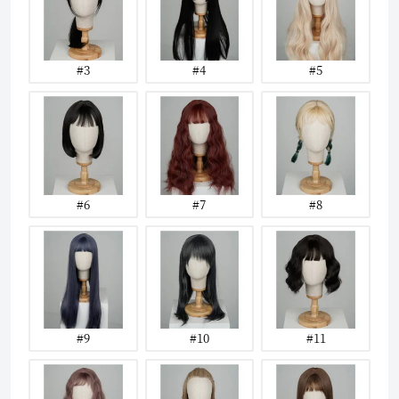
#3
#4
#5
#6
#7
#8
#9
#10
#11