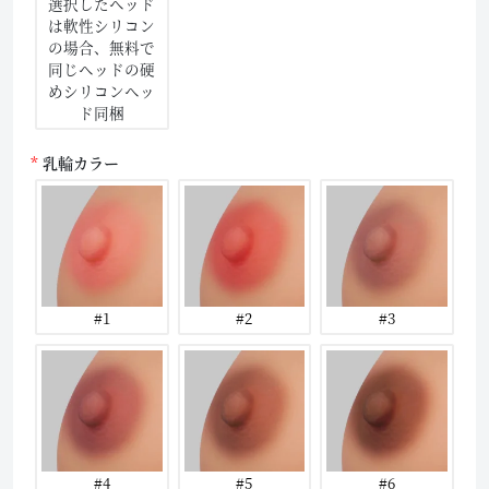
選択したヘッド
は軟性シリコン
の場合、無料で
同じヘッドの硬
めシリコンヘッ
ド同梱
乳輪カラー
#1
#2
#3
#4
#5
#6