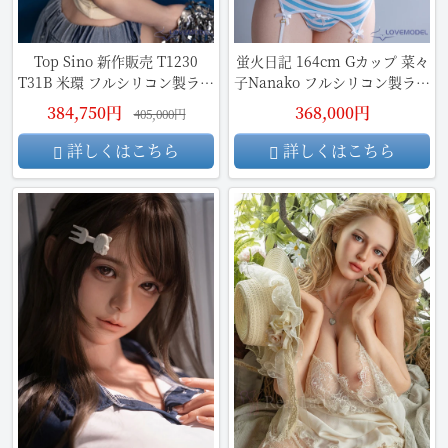
Top Sino 新作販売 T1230
蛍火日記 164cm Gカップ 菜々
T31B 米環 フルシリコン製ラブ
子Nanako フルシリコン製ラブ
ドール
ドール
384,750円
368,000円
405,000円
詳しくはこちら
詳しくはこちら