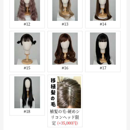
#12
#13
#14
#15
#16
#17
#18
植髪の毛-硬めシ
リコンヘッド限
定
(+35,000円)