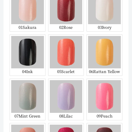
01Sakura
02Rose
03Ivory
04Ink
05Scarlet
06Rattan Yellow
07Mint Green
08Lilac
09Peach