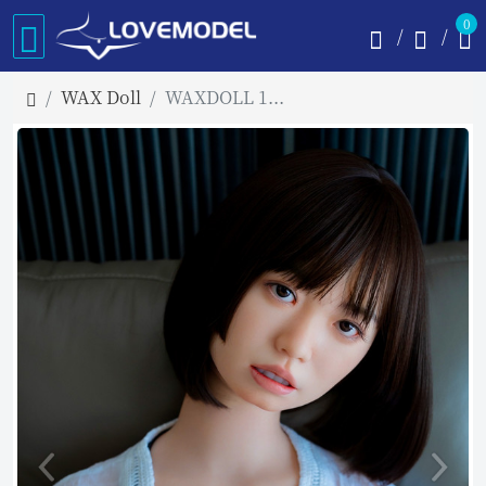
0
WAX Doll
WAXDOLL 154cm Aカップ #GE43 フルシリコン製ラブドール