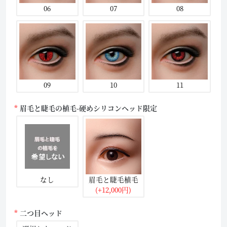
06
07
08
09
10
11
眉毛と睫毛の植毛-硬めシリコンヘッド限定
なし
眉毛と睫毛植毛
(+12,000円)
二つ目ヘッド