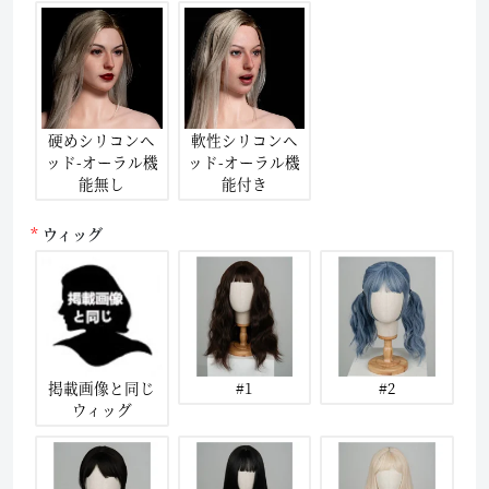
硬めシリコンヘ
軟性シリコンヘ
ッド-オーラル機
ッド-オーラル機
能無し
能付き
ウィッグ
掲載画像と同じ
#1
#2
ウィッグ