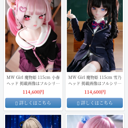
MW Girl 魔物姫 115cm 小春
MW Girl 魔物姫 115cm 雪乃
ヘッド 掲載画像はフルシリコ
ヘッド 掲載画像はフルシリコ
ン製
ン製
114,600円
114,600円
詳しくはこちら
詳しくはこちら