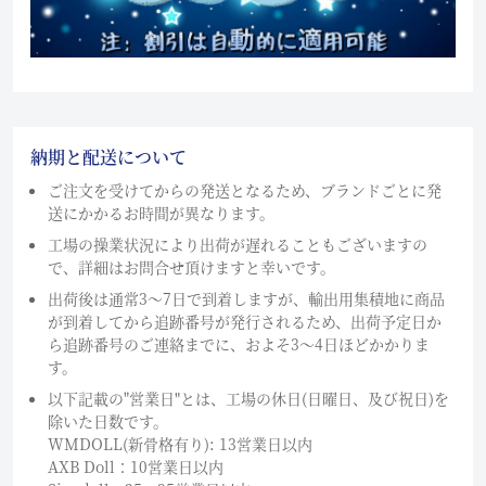
納期と配送について
ご注文を受けてからの発送となるため、ブランドごとに発
送にかかるお時間が異なります。
工場の操業状況により出荷が遅れることもございますの
で、詳細はお問合せ頂けますと幸いです。
出荷後は通常3～7日で到着しますが、輸出用集積地に商品
が到着してから追跡番号が発行されるため、出荷予定日か
ら追跡番号のご連絡までに、およそ3〜4日ほどかかりま
す。
以下記載の"営業日"とは、工場の休日(日曜日、及び祝日)を
除いた日数です。
WMDOLL(新骨格有り): 13営業日以内
AXB Doll：10営業日以内