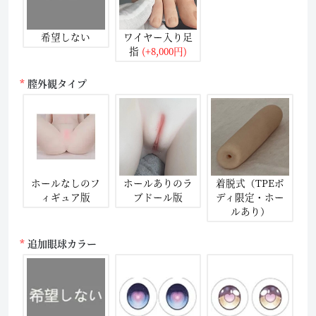
希望しない
ワイヤー入り足
指
(+8,000円)
膣外観タイプ
ホールなしのフ
ホールありのラ
着脱式（TPEボ
ィギュア版
ブドール版
ディ限定・ホー
ルあり）
追加眼球カラー