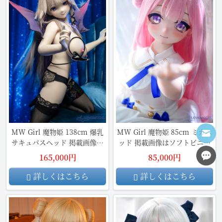
MW Girl 魔物姫 138cm 爆乳
MW Girl 魔物姫 85cm ミカヘ
サキュバスヘッド 掲載画像は
ッド 掲載画像はソフトビニー
フルシリコン製
ル製頭部+シリコン製ボディ
165,000円
85,000円
詳しくはこちら
詳しくはこちら