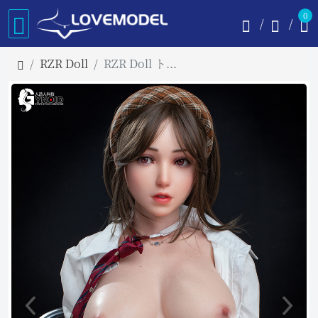
0
RZR Doll
RZR Doll トルソー 96cm Eカップ Ailinnaヘッド フルシリコン製ラブドール