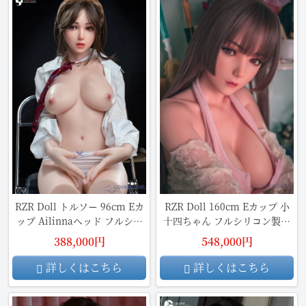
RZR Doll トルソー 96cm Eカ
RZR Doll 160cm Eカップ 小
ップ Ailinnaヘッド フルシリ
十四ちゃん フルシリコン製ラ
コン製ラブドール
ブドール
388,000円
548,000円
詳しくはこちら
詳しくはこちら