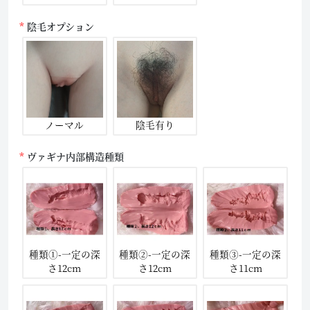
陰毛オプション
ノーマル
陰毛有り
ヴァギナ内部構造種類
種類①-一定の深
種類②-一定の深
種類③-一定の深
さ12cm
さ12cm
さ11cm