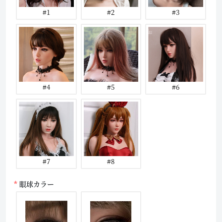
#1
#2
#3
#4
#5
#6
#7
#8
眼球カラー