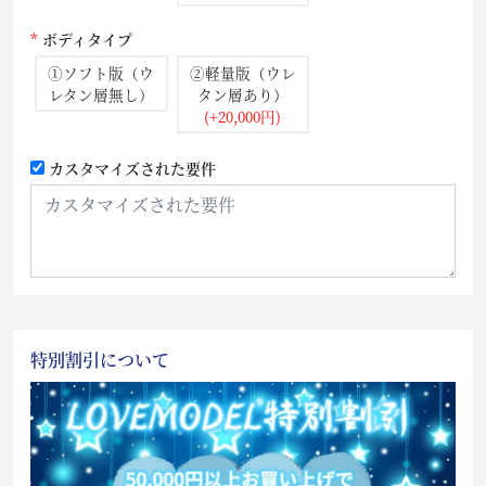
ボディタイプ
①ソフト版（ウ
②軽量版（ウレ
レタン層無し）
タン層あり）
(+20,000円)
カスタマイズされた要件
特別割引について