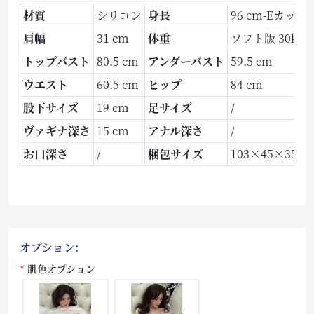
材質
シリコン
身長
96 cm-Eカップ
肩幅
31 cm
体重
ソフト版 30kg、
トップバスト
80.5 cm
アンダーバスト
59.5 cm
ウエスト
60.5 cm
ヒップ
84 cm
股下サイズ
19 cm
足サイズ
/
ヴァギナ深さ
15 cm
アナル深さ
/
お口深さ
/
梱包サイズ
103×45×35 c
オプション:
肌色オプション