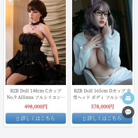
RZR Doll 148cm Cカップ
RZR Doll 165cm Dカップ 奈
No.9 Ailinna フルシリコン製
雪ヘッド ボディ フルシリコン
ラブドール
製ラブドール
498,000円
578,000円
詳しくはこちら
詳しくはこちら