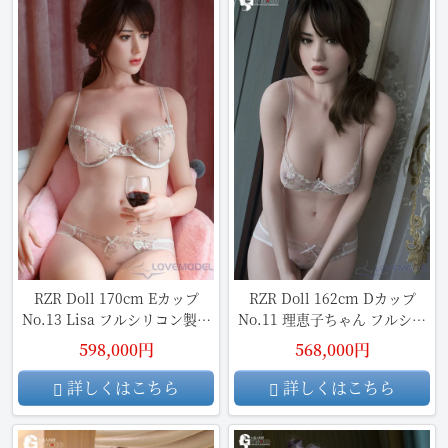
RZR Doll 170cm Eカップ
RZR Doll 162cm Dカップ
No.13 Lisa フルシリコン製ラ
No.11 理恵子ちゃん フルシリ
ブドール
コン製ラブドール
598,000円
568,000円
詳しくはこちら
詳しくはこちら