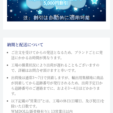
納期と配送について
ご注文を受けてからの発送となるため、ブランドごとに発
送にかかるお時間が異なります。
工場の操業状況により出荷が遅れることもございますの
で、詳細はお問合せ頂けますと幸いです。
出荷後は通常3～7日で到着しますが、輸出用集積地に商品
が到着してから追跡番号が発行されるため、出荷予定日か
ら追跡番号のご連絡までに、およそ3〜4日ほどかかりま
す。
以下記載の"営業日"とは、工場の休日(日曜日、及び祝日)を
除いた日数です。
WMDOLL(新骨格有り): 13営業日以内