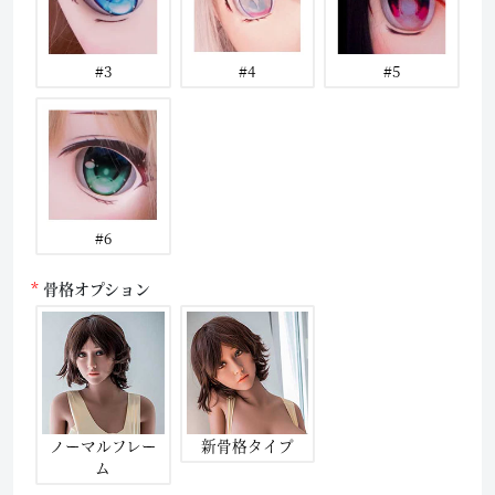
#3
#4
#5
#6
骨格オプション
ノーマルフレー
新骨格タイプ
ム