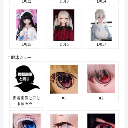
D012
D013
D014
D015
D016
D017
眼球カラー
掲載画像と同じ
#1
#2
眼球カラー