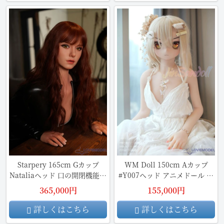
Starpery 165cm Gカップ
WM Doll 150cm Aカップ
Nataliaヘッド 口の開閉機能対
#Y007ヘッド アニメドール ソ
応可能 フルシリコンラブドー
フトビニール製ヘッド+TPE製
365,000円
155,000円
ル リアルドール
ボディ 等身大リアルラブドー
ル
詳しくはこちら
詳しくはこちら