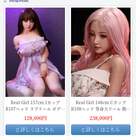
Real Girl 157cm Iカップ
Real Girl 148cm Cカップ
R107ヘッド ラブドール ボディ
R108ヘッド 等身大ドール 掲載
ー及びヘッド材質など選択可能
画像は口開閉機能あり フルシ
128,000円
238,000円
カスタマイズ可
リコン製ラブドール 身長選択
可能 ダッチワイフ
詳しくはこちら
詳しくはこちら