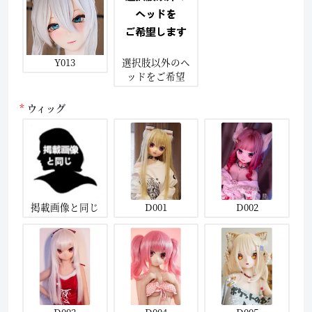
Y013
選択肢以外のヘ
ッドをご希望
ウィッグ
掲載画像と同じ
D001
D002
D003
D004
D005