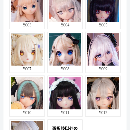
Y003
Y004
Y005
Y007
Y008
Y009
Y010
Y011
Y012