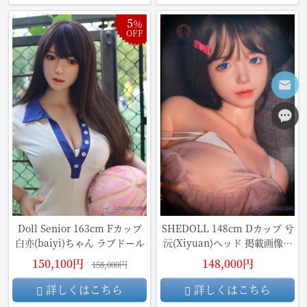
5
％
OFF
Doll Senior 163cm Fカップ
SHEDOLL 148cm Dカップ 兮
白亦(baiyi)ちゃん ラブドール
沅(Xiyuan)ヘッド 掲載画像は
シリコン材質ボディ ラブドー
150,100円
148,000円
158,000円
ル ボディー材質など選択可能
カスタマイズ可能
詳しくはこちら
詳しくはこちら