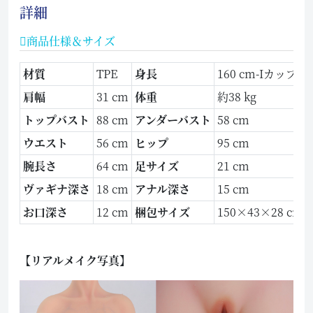
詳細
商品仕様＆サイズ
材質
TPE
身長
160 cm-Iカップ
肩幅
31 cm
体重
約38 kg
トップバスト
88 cm
アンダーバスト
58 cm
ウエスト
56 cm
ヒップ
95 cm
腕長さ
64 cm
足サイズ
21 cm
ヴァギナ深さ
18 cm
アナル深さ
15 cm
お口深さ
12 cm
梱包サイズ
150×43×28 cm
【リアルメイク写真】