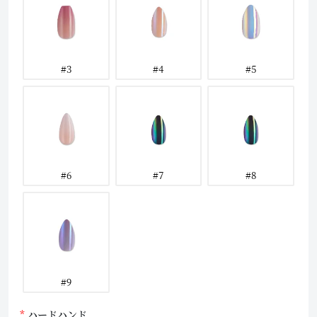
#3
#4
#5
#6
#7
#8
#9
ハードハンド