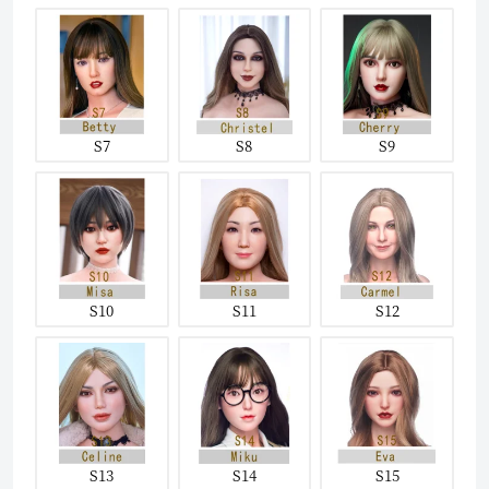
S7
S8
S9
S10
S11
S12
S13
S14
S15