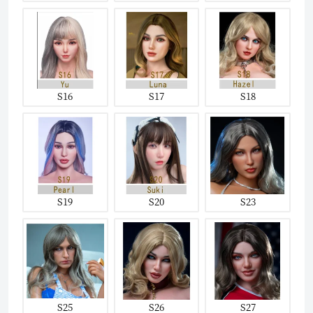
S16
S17
S18
S19
S20
S23
S25
S26
S27