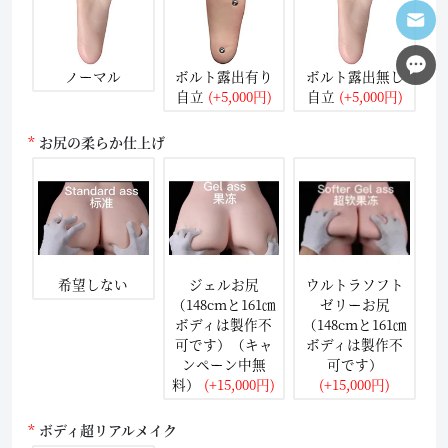
ノーマル
ボルト露出有り
ボルト露出無し
自立
(+5,000円)
自立
(+5,000円)
お尻の柔らか仕上げ
希望しない
ジェルお尻
ウルトラソフト
（148cmと161㎝
ゼリーお尻
ボディは製作不
（148cmと161㎝
可です）（キャ
ボディは製作不
ンペーン中無
可です）
料）
(+15,000円)
(+15,000円)
ボディ超リアルメイク