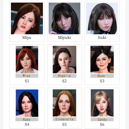
Miya
Miyuki
Suki
S1
S2
S3
S4
S5
S6