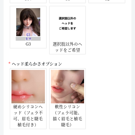
G3
選択肢以外のヘ
ッドをご希望
ヘッド柔らかさオプション
硬めシリコンヘ
軟性シリコン
ッド（フェラ不
（フェラ可能、
可、眉毛と睫毛
描く眉毛と植毛
植毛付き）
睫毛）