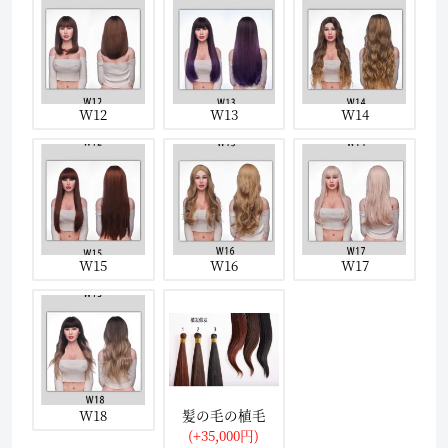
W12
W13
W14
W15
W16
W17
W18
髪の毛の植毛
(+35,000円)