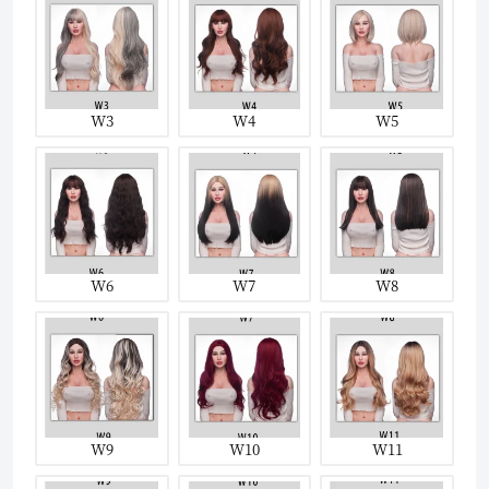
W3
W4
W5
W6
W7
W8
W9
W10
W11