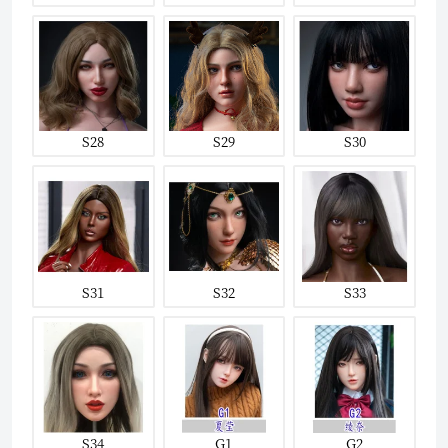
S28
S29
S30
S31
S32
S33
S34
G1
G2