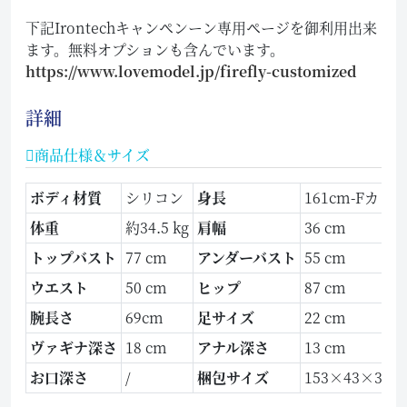
下記Irontechキャンペンーン専用ページを御利用出来
ます。無料オプションも含んでいます。
https://www.lovemodel.jp/firefly-customized
詳細
商品仕様＆サイズ
ボディ材質
シリコン
身長
161cm-Fカッ
体重
約34.5 kg
肩幅
36 cm
トップバスト
77 cm
アンダーバスト
55 cm
ウエスト
50 cm
ヒップ
87 cm
腕長さ
69cm
足サイズ
22 cm
ヴァギナ深さ
18 cm
アナル深さ
13 cm
お口深さ
/
梱包サイズ
153×43×34 c