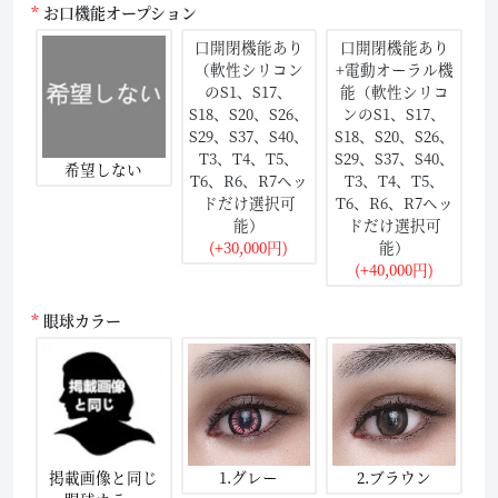
お口機能オープション
口開閉機能あり
口開閉機能あり
（軟性シリコン
+電動オーラル機
のS1、S17、
能（軟性シリコ
S18、S20、S26、
ンのS1、S17、
S29、S37、S40、
S18、S20、S26、
T3、T4、T5、
S29、S37、S40、
希望しない
T6、R6、R7ヘッ
T3、T4、T5、
ドだけ選択可
T6、R6、R7ヘッ
能）
ドだけ選択可
(+30,000円)
能）
(+40,000円)
眼球カラー
掲載画像と同じ
1.グレー
2.ブラウン