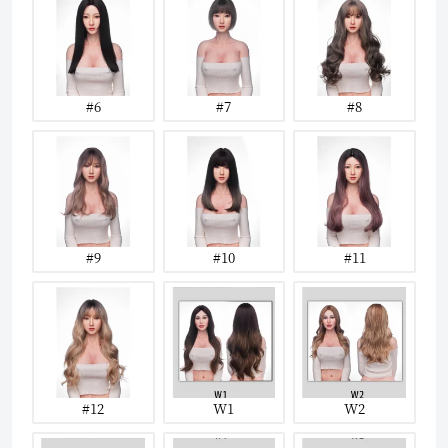
#6
#7
#8
#9
#10
#11
#12
W1
W2