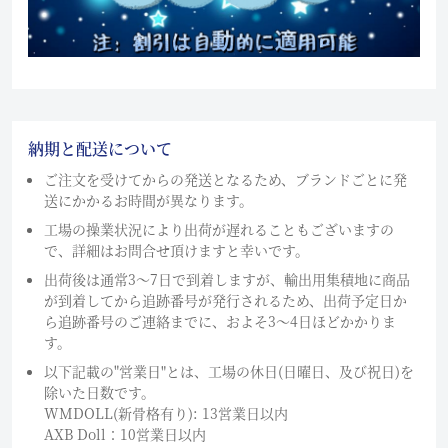
納期と配送について
ご注文を受けてからの発送となるため、ブランドごとに発
送にかかるお時間が異なります。
工場の操業状況により出荷が遅れることもございますの
で、詳細はお問合せ頂けますと幸いです。
出荷後は通常3～7日で到着しますが、輸出用集積地に商品
が到着してから追跡番号が発行されるため、出荷予定日か
ら追跡番号のご連絡までに、およそ3〜4日ほどかかりま
す。
以下記載の"営業日"とは、工場の休日(日曜日、及び祝日)を
除いた日数です。
WMDOLL(新骨格有り): 13営業日以内
AXB Doll：10営業日以内