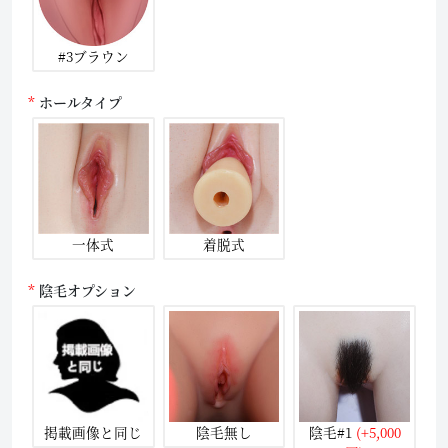
#3ブラウン
ホールタイプ
一体式
着脱式
陰毛オプション
掲載画像と同じ
陰毛無し
陰毛#1
(+5,000