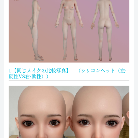
【同じメイクの比較写真】 （シリコンヘッド（左·
硬性VS右·軟性））