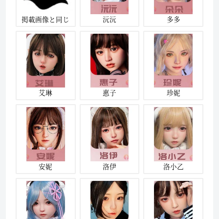
掲載画像と同じ
沅沅
多多
艾琳
惠子
珍妮
安妮
洛伊
洛小乙