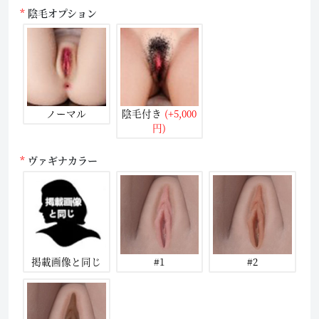
陰毛オプション
ノーマル
陰毛付き
(+5,000
円)
ヴァギナカラー
掲載画像と同じ
#1
#2