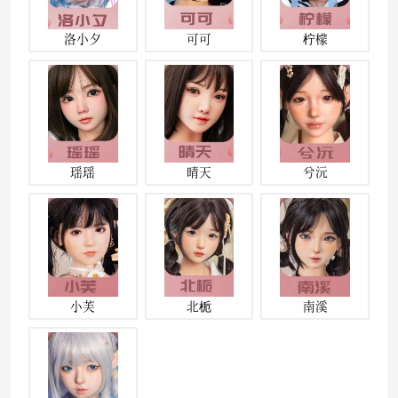
洛小夕
可可
柠檬
瑶瑶
晴天
兮沅
小芙
北栀
南溪