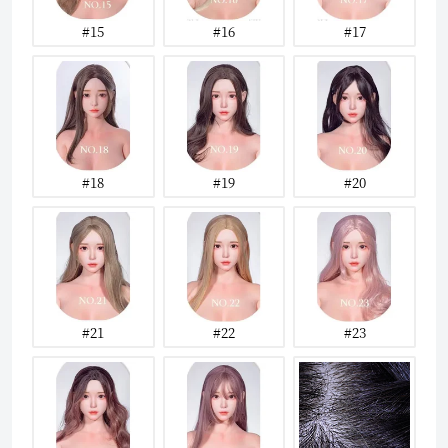
#15
#16
#17
#18
#19
#20
#21
#22
#23