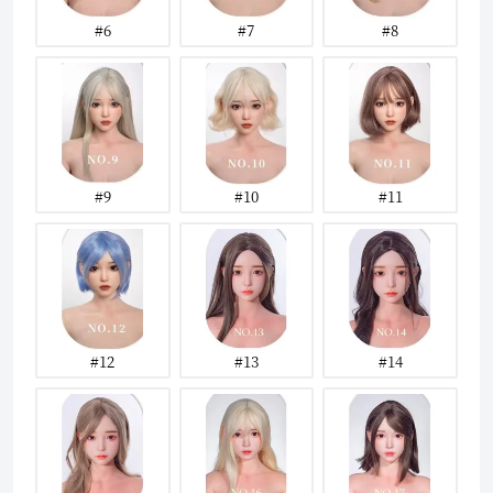
#6
#7
#8
#9
#10
#11
#12
#13
#14