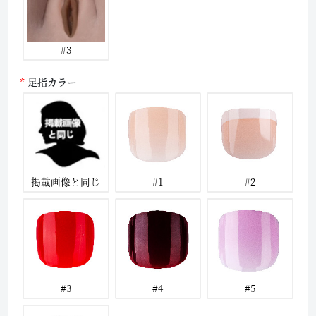
#3
足指カラー
掲載画像と同じ
#1
#2
#3
#4
#5