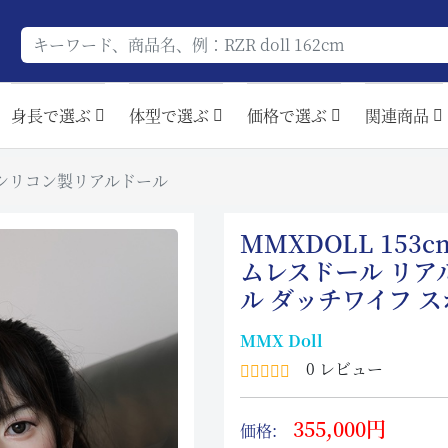
身長で選ぶ
体型で選ぶ
価格で選ぶ
関連商品
梦悦 シリコン製リアルドール
MMXDOLL 153
ムレスドール リア
ル ダッチワイフ 
MMX Doll
0 レビュー
355,000円
価格: