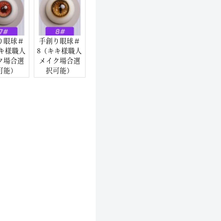
り眼球＃
手創り眼球＃
キキ様職人
8（キキ様職人
ク場合選
メイク場合選
可能）
択可能）