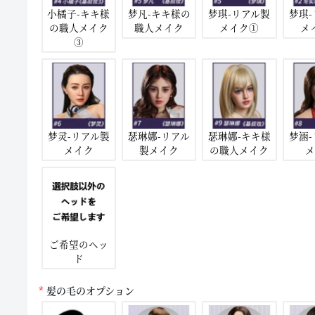
小橘子-キキ様
梦凡-キキ様の
梦琪-リアル製
梦琪
の職人メイク
職人メイク
メイク①
メ
③
梦灵-リアル製
瑟琳娜-リアル
瑟琳娜-キキ様
梦涵
メイク
製メイク
の職人メイク
メ
ご希望のヘッ
ド
髪の毛のオプション