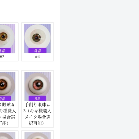
#3
#4
り眼球＃
手創り眼球＃
キキ様職人
3（キキ様職人
ク場合選
メイク場合選
可能）
択可能）