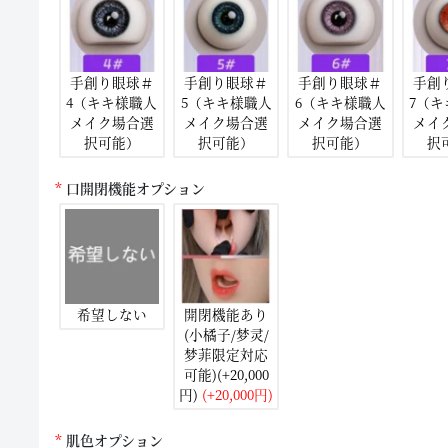
手創り眼球＃
手創り眼球＃
手創り眼球＃
手創
4（キキ様職人
5（キキ様職人
6（キキ様職人
7（
メイク場合選
メイク場合選
メイク場合選
メイ
択可能）
択可能）
択可能）
択
口開閉機能オプション
希望しない
開閉機能あり
(小橘子/梦灵/
梦菲限定対応
可能)(+20,000
円)
(+20,000円)
肌色オプション