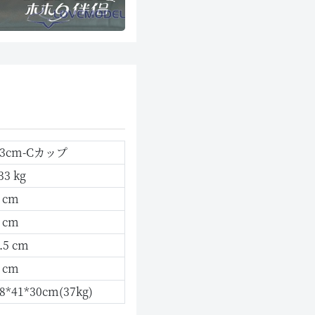
53cm-Cカップ
3 kg
 cm
 cm
.5 cm
 cm
8*41*30cm(37kg)