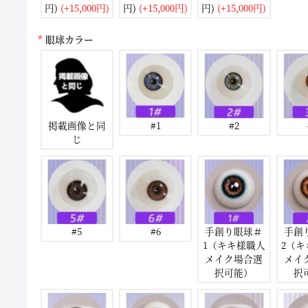
円)
(+15,000円)
円)
(+15,000円)
円)
(+15,000円)
眼球カラー
掲載画像と同
#1
#2
じ
#5
#6
手創り眼球＃
手創
1（キキ様職人
2（
メイク場合選
メイ
択可能）
択