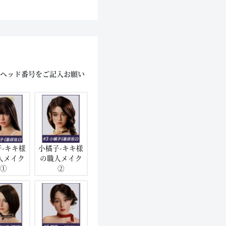
にヘッド番号をご記入お願い
子-キキ様
小橘子-キキ様
人メイク
の職人メイク
①
②