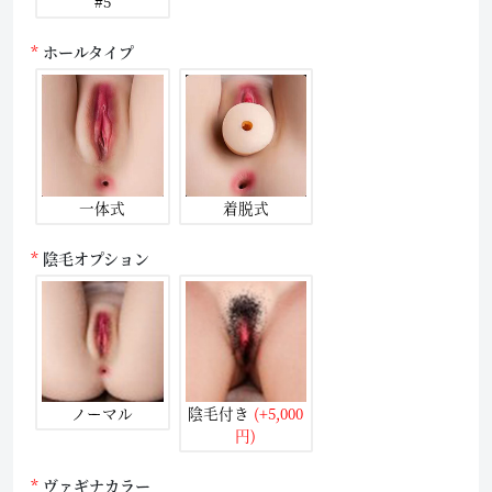
#5
ホールタイプ
一体式
着脱式
陰毛オプション
ノーマル
陰毛付き
(+5,000
円)
ヴァギナカラー