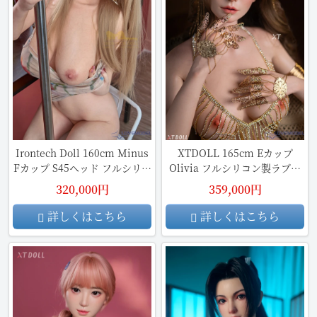
Irontech Doll 160cm Minus
XTDOLL 165cm Eカップ
Fカップ S45ヘッド フルシリコ
Olivia フルシリコン製ラブド
ン製ラブドール
ール
320,000円
359,000円
詳しくはこちら
詳しくはこちら