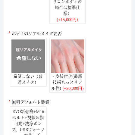
リコンボディの
場合は標準仕
様）
(+15,000円)
ボディのリアルメイク要否
希望しない（普
- 皮紋付き(最新
通メイク）
技術もっとリア
ル性)
(+80,000円)
無料デフォルト装備
EVO新骨格+M16
ボルト+視線＆指
可動+洗浄ポン
プ、USBウォーマ