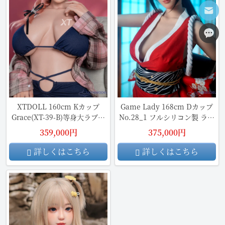
XTDOLL 160cm Kカップ
Game Lady 168cm Dカップ
Grace(XT-39-B)等身大ラブド
No.28_1 フルシリコン製 ラブ
ール
ドール
359,000円
375,000円
詳しくはこちら
詳しくはこちら