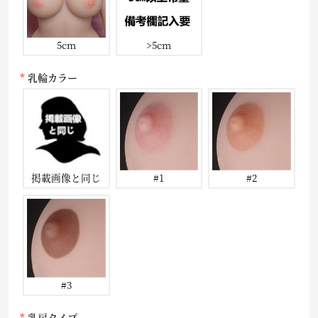
5cm
>5cm
乳輪カラー
掲載画像と同じ
#1
#2
#3
乳房タイプ