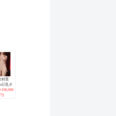
PE材質
cm巨乳ボ
+100,000
円)