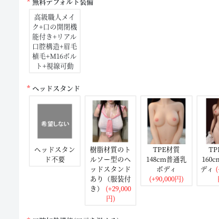
無料デフォルト装備
高級職人メイ
ク+口の開閉機
能付き+リアル
口腔構造+眉毛
植毛+M16ボル
ト+視線可動
ヘッドスタンド
ヘッドスタン
樹脂材質のト
TPE材質
T
ド不要
ルソー型のヘ
148cm普通乳
160
ッドスタンド
ボディ
ディ
(
あり（服装付
(+90,000円)
き）
(+29,000
円)