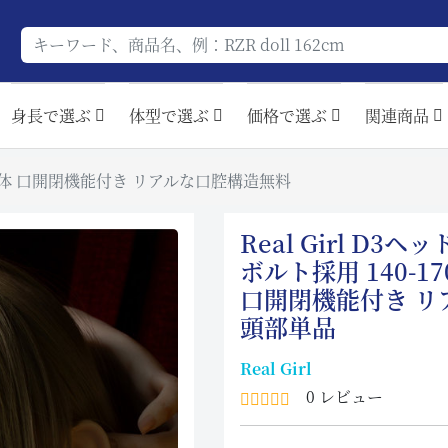
身長で選ぶ
体型で選ぶ
価格で選ぶ
関連商品
ッド単体 口開閉機能付き リアルな口腔構造無料
Real Girl D
ボルト採用 140-
口開閉機能付き リ
頭部単品
Real Girl
0 レビュー