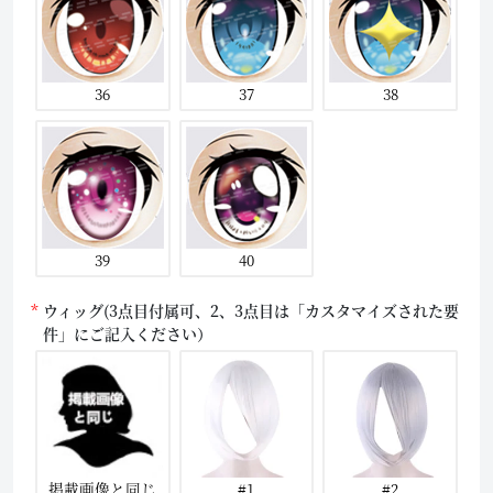
36
37
38
39
40
ウィッグ(3点目付属可、2、3点目は「カスタマイズされた要
件」にご記入ください）
掲載画像と同じ
#1
#2