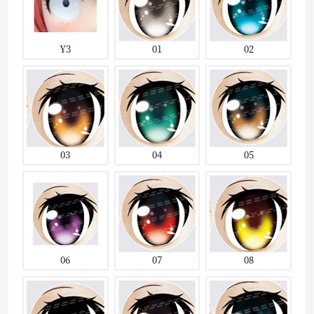
Y3
01
02
03
04
05
06
07
08