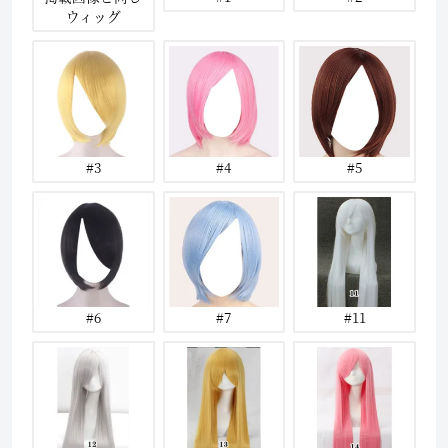
ウィッグ
#3
#4
#5
#6
#7
#11