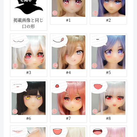
掲載画像と同じ
#1
#2
口の形
#3
#4
#5
#6
#7
#8