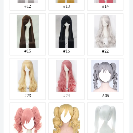
#12
#13
#14
#15
#16
#22
#23
#24
A05