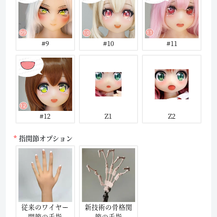
#9
#10
#11
#12
Z1
Z2
指関節オプション
従来のワイヤー
新技術の骨格関
関節の手指
節の手指