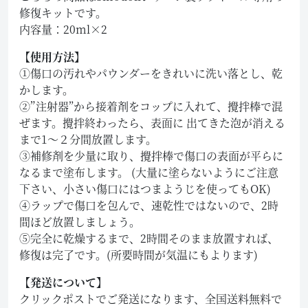
修復キットです。
内容量：20ml×2
【使用方法】
①傷口の汚れやパウンダーをきれいに洗い落とし、乾
かします。
②”注射器”から接着剤をコップに入れて、攪拌棒で混
ぜます。攪拌終わったら、表面に 出てきた泡が消える
まで1～２分間放置します。
③補修剤を少量に取り、攪拌棒で傷口の表面が平らに
なるまで塗布します。 (大量に塗らないようにご注意
下さい、小さい傷口にはつまようじを使ってもOK)
④ラップで傷口を包んで、速乾性ではないので、2時
間ほど放置しましょう。
⑤完全に乾燥するまで、2時間そのまま放置すれば、
修復は完了です。(所要時間が気温にもよります)
【発送について】
クリックポストでご発送になります、全国送料無料で