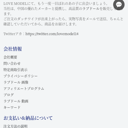
LOVE MODELにて、もう一度一目ぼれのあの子に出会いましょう。
当社は、中国の優れたメーカーと提携し、高品質の
ラブドール
を販売しており
ます。
ご注文のダッチワイフが出来上がったら、実物写真をメールで送信、ちゃんと
確認していただいてから、商品をお届けします。
Twitterアカ：
https://twitter.com/lovemodel14
会社情報
会社概要
問い合わせ
特定商取引表示
プライバシーポリシー
ラブドール 画像
アフィリエートプログラム
ブログ
ラブドール 動画
キーワード
お支払い&納品について
注文方法の説明