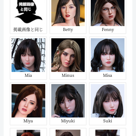
掲載画像と同じ
Betty
Fenny
Mia
Minus
Misa
Miya
Miyuki
Suki