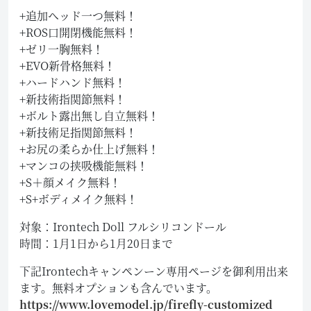
+追加ヘッド一つ無料！
+ROS口開閉機能無料！
+ゼリ一胸無料！
+EVO新骨格無料！
+ハードハンド無料！
+新技術指関節無料！
+ボルト露出無し自立無料！
+新技術足指関節無料！
+お尻の柔らか仕上げ無料！
+マンコの挟吸機能無料！
+S＋顔メイク無料！
+S+ボディメイク無料！
対象：Irontech Doll フルシリコンドール
時間：1月1日から1月20日まで
下記Irontechキャンペンーン専用ページを御利用出来
ます。無料オプションも含んでいます。
https://www.lovemodel.jp/firefly-customized