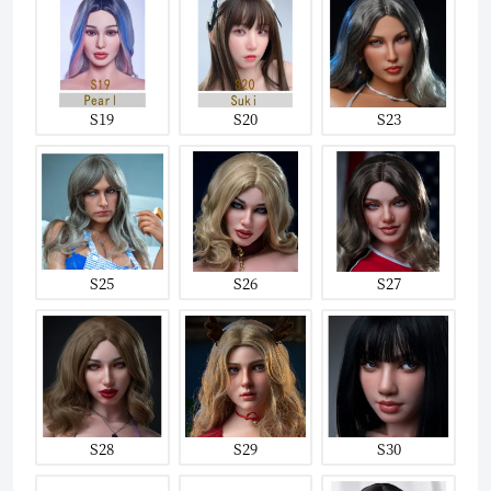
S19
S20
S23
S25
S26
S27
S28
S29
S30