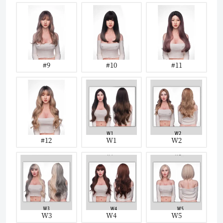
#9
#10
#11
#12
W1
W2
W3
W4
W5