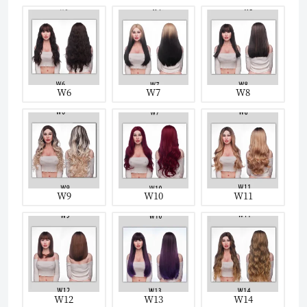
W6
W7
W8
W9
W10
W11
W12
W13
W14