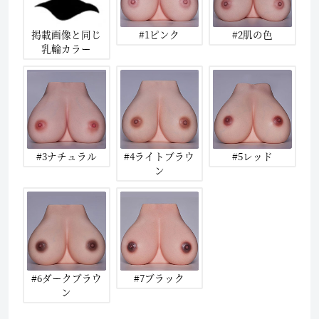
掲載画像と同じ
#1ピンク
#2肌の色
乳輪カラー
#3ナチュラル
#4ライトブラウ
#5レッド
ン
#6ダークブラウ
#7ブラック
ン