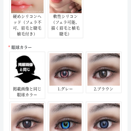
硬めシリコンヘ
軟性シリコン
ッド（フェラ不
（フェラ可能、
可、眉毛と睫毛
描く眉毛と植毛
植毛付き）
睫毛）
眼球カラー
掲載画像と同じ
1.グレー
2.ブラウン
眼球カラー