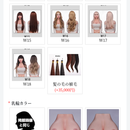
W15
W16
W17
W18
髪の毛の植毛
(+35,000円)
乳輪カラー