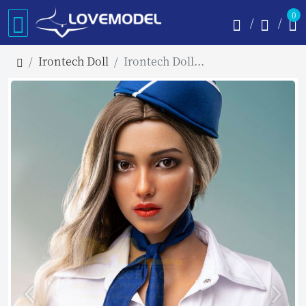
0
Irontech Doll
Irontech Doll 169cm Bカップ S44ヘッド シリコン製リアルラブドール 塗装加工あり 眉毛と睫毛植毛加工あり 等身大 ダッチワイフ