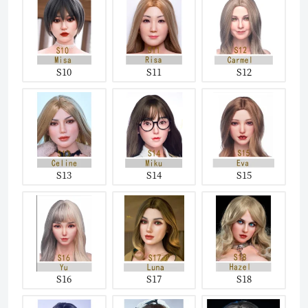
S10
S11
S12
S13
S14
S15
S16
S17
S18