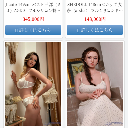
J-cute 149cm バスト平 澪（ミ
SHEDOLL 148cm Cカップ 艾
オ）AGD01 フルシリコン製ド
莎（aisha） フルシリコンドー
ール ヘッド ロリー系 等身大リ
ル 等身大リアルラブドール
345,000円
148,000円
アルラブドール
詳しくはこちら
詳しくはこちら