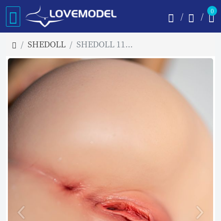
0
SHEDOLL
SHEDOLL 11.5kg オナホール お尻 フルシリコン製 リアル塗装付け ヴァギナ構造選択可能 等身大オナホール 大型ホール セクシーオナホール