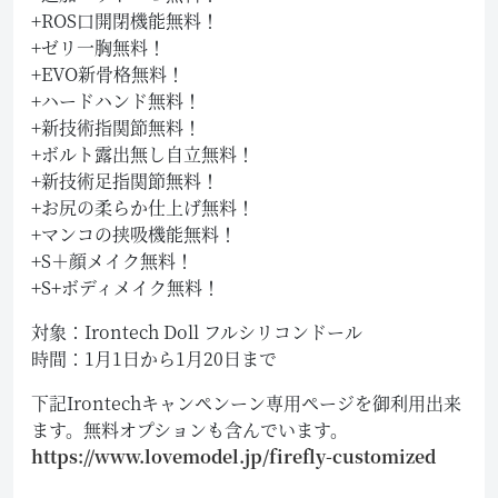
+ROS口開閉機能無料！
+ゼリ一胸無料！
+EVO新骨格無料！
+ハードハンド無料！
+新技術指関節無料！
+ボルト露出無し自立無料！
+新技術足指関節無料！
+お尻の柔らか仕上げ無料！
+マンコの挟吸機能無料！
+S＋顔メイク無料！
+S+ボディメイク無料！
対象：Irontech Doll フルシリコンドール
時間：1月1日から1月20日まで
下記Irontechキャンペンーン専用ページを御利用出来
ます。無料オプションも含んでいます。
https://www.lovemodel.jp/firefly-customized