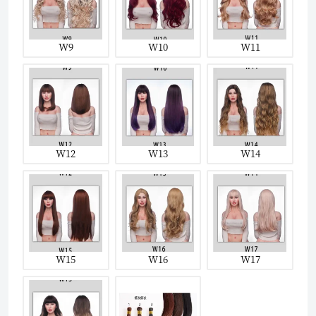
W9
W10
W11
W12
W13
W14
W15
W16
W17