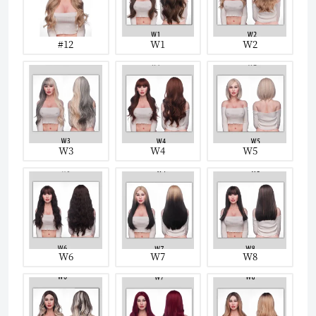
#12
W1
W2
W3
W4
W5
W6
W7
W8