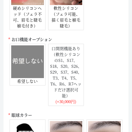
硬めシリコンヘ
軟性シリコン
ッド（フェラ不
（フェラ可能、
可、眉毛と睫毛
描く眉毛と植毛
植毛付き）
睫毛）
お口機能オープション
口開閉機能あり
（軟性シリコン
のS1、S17、
S18、S20、S26、
S29、S37、S40、
T3、T4、T5、
希望しない
T6、R6、R7ヘッ
ドだけ選択可
能）
(+30,000円)
眼球カラー