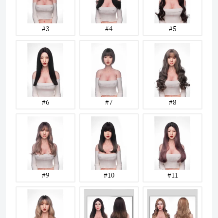
#3
#4
#5
#6
#7
#8
#9
#10
#11