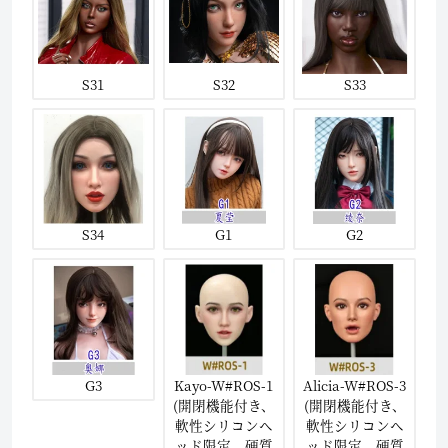
S31
S32
S33
S34
G1
G2
G3
Kayo-W#ROS-1
Alicia-W#ROS-3
(開閉機能付き、
(開閉機能付き、
軟性シリコンヘ
軟性シリコンヘ
ッド限定、硬質
ッド限定、硬質