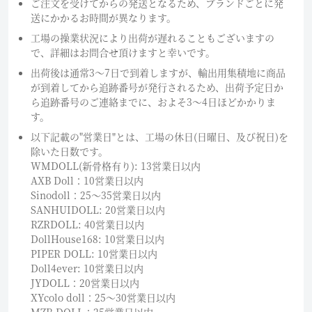
ご注文を受けてからの発送となるため、ブランドごとに発
送にかかるお時間が異なります。
工場の操業状況により出荷が遅れることもございますの
で、詳細はお問合せ頂けますと幸いです。
出荷後は通常3～7日で到着しますが、輸出用集積地に商品
が到着してから追跡番号が発行されるため、出荷予定日か
ら追跡番号のご連絡までに、およそ3〜4日ほどかかりま
す。
以下記載の"営業日"とは、工場の休日(日曜日、及び祝日)を
除いた日数です。
WMDOLL(新骨格有り): 13営業日以内
AXB Doll：10営業日以内
Sinodoll：25〜35営業日以内
SANHUIDOLL: 20営業日以内
RZRDOLL: 40営業日以内
DollHouse168: 10営業日以内
PIPER DOLL: 10営業日以内
Doll4ever: 10営業日以内
JYDOLL：20営業日以内
XYcolo doll：25〜30営業日以内
MZR DOLL：25営業日以内