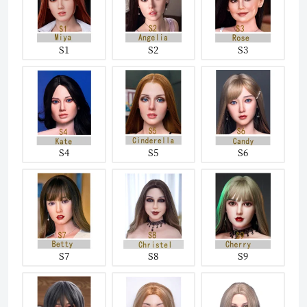
S1
S2
S3
S4
S5
S6
S7
S8
S9