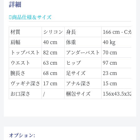
詳細
商品仕様＆サイズ
材質
シリコン
身長
166 cm - Cカッ
肩幅
40 cm
体重
40 kg
トップバスト
82 cm
アンダーバスト
70 cm
ウエスト
63 cm
ヒップ
97 cm
腕長さ
68 cm
足サイズ
23 cm
ヴァギナ深さ
17 cm
アナル深さ
15 cm
お口深さ
/
梱包サイズ
156x43.5x32 c
オプション: