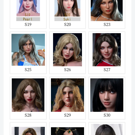
S19
S20
S23
S25
S26
S27
S28
S29
S30