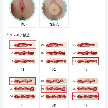
一体式
着脱式
ヴァギナ構造
#1
#2
#3
#4
#5
#6