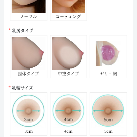
ノーマル
コーティング
乳房タイプ
固体タイプ
中空タイプ
ゼリー胸
乳輪サイズ
3cm
4cm
5cm