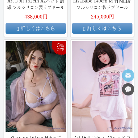
Art Doll 162cm A2ヘッド 詩
ElsaBabe 140cm M 竹内由紀
織 フルシリコン製ラブドール
フルシリコン製ラブドール
438,000円
245,000円
詳しくはこちら
詳しくはこちら
5
％
OFF
Starpery 161cm Hカップ
Art Doll 155cm A3ヘッド フ