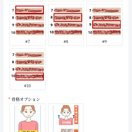
#7
#8
#9
#10
骨格オプション