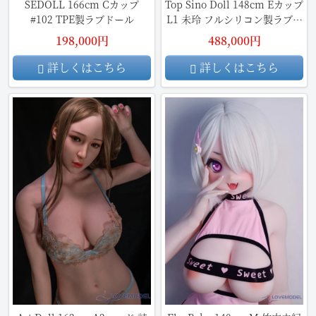
SEDOLL 166cm Cカップ
Top Sino Doll 148cm Eカップ
#102 TPE製ラブドール
L1 未玲 フルシリコン製ラブド
ール
198,000円
488,000円
詳しくはこちら
詳しくはこちら