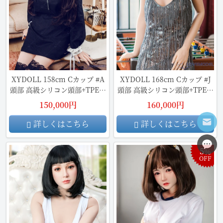
XYDOLL 158cm Cカップ #A
XYDOLL 168cm Cカップ #J
頭部 高級シリコン頭部+TPE材
頭部 高級シリコン頭部+TPE材
質ボディ
質ボディ
150,000円
160,000円
詳しくはこちら
詳しくはこちら
5
％
OFF