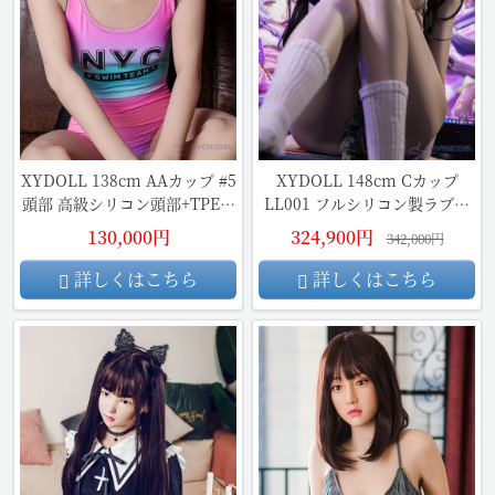
XYDOLL 138cm AAカップ #5
XYDOLL 148cm Cカップ
頭部 高級シリコン頭部+TPE材
LL001 フルシリコン製ラブド
質ボディ
ール
130,000円
324,900円
342,000円
詳しくはこちら
詳しくはこちら