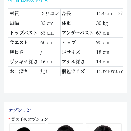
材質
シリコン
身長
158 cm - Dカッ
肩幅
32 cm
体重
30 kg
トップバスト
85 cm
アンダーバスト
67 cm
ウエスト
60 cm
ヒップ
90 cm
腕長さ
/
足サイズ
18 cm
ヴァギナ深さ
16 cm
アナル深さ
14 cm
お口深さ
無し
梱包サイズ
153x40x35 cm
オプション:
髪の毛のオプション