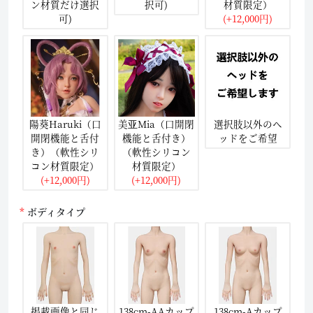
ン材質だけ選択
択可)
材質限定）
可)
(+12,000円)
陽葵Haruki（口
美亚Mia（口開閉
選択肢以外のヘ
開閉機能と舌付
機能と舌付き）
ッドをご希望
き）（軟性シリ
（軟性シリコン
コン材質限定）
材質限定）
(+12,000円)
(+12,000円)
ボディタイプ
掲載画像と同じ
138cm-AAカップ
138cm-Aカップ