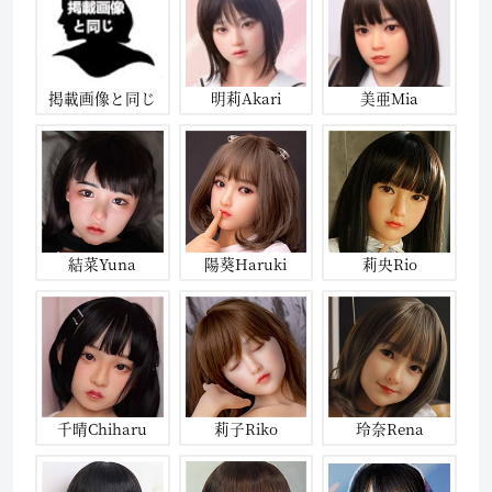
掲載画像と同じ
明莉Akari
美亜Mia
結菜Yuna
陽葵Haruki
莉央Rio
千晴Chiharu
莉子Riko
玲奈Rena