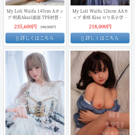
My Loli Waifu 145cm Aカッ
My Loli Waifu 126cm AAカ
プ 明莉Akari頭部 TPE材質ボ
ップ 希咲 Kisa ロり系小学生
ディー
ラブドール TPE材質ボディ
235,600円
218,000円
248,000円
詳しくはこちら
詳しくはこちら