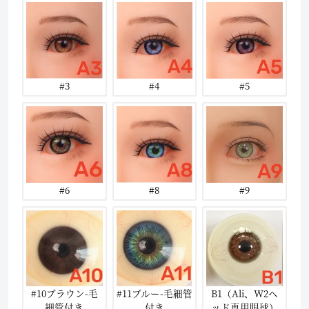
#3
#4
#5
#6
#8
#9
#10ブラウン-毛
#11ブルー-毛細管
B1（Ali、W2ヘ
細管付き
付き
ッド専用眼球）