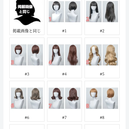
掲載画像と同じ
#1
#2
#3
#4
#5
#6
#7
#8