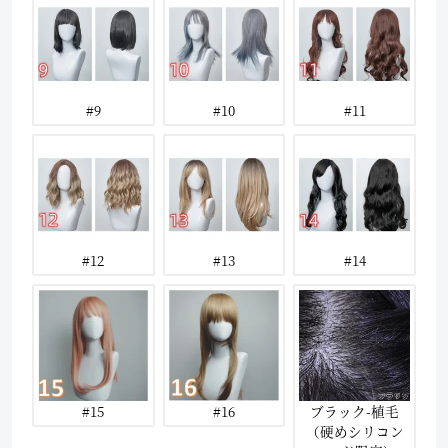
#9
#10
#11
#12
#13
#14
#15
#16
ブラック-植毛
（硬めシリコン