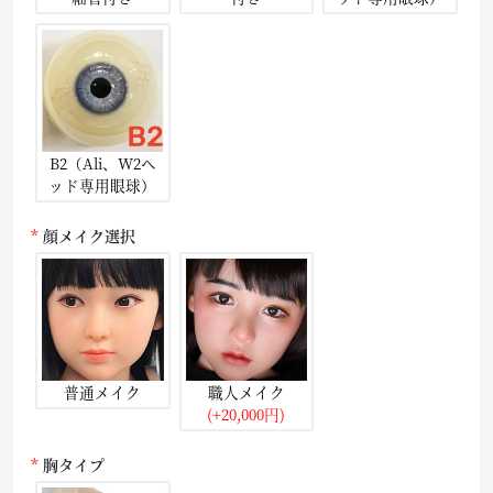
B2（Ali、W2ヘ
ッド専用眼球）
顔メイク選択
普通メイク
職人メイク
(+20,000円)
胸タイプ