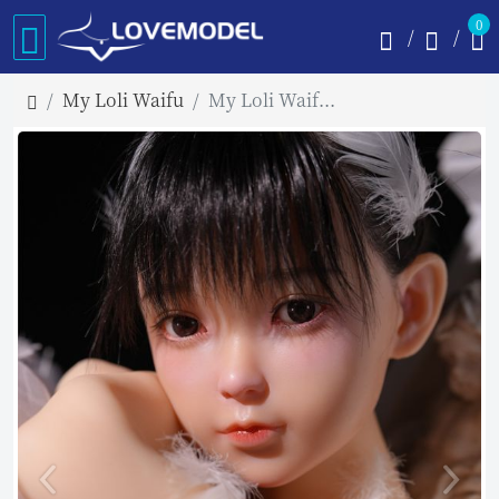
0
My Loli Waifu
My Loli Waifu 126cm 希咲 Kisa AAカップ TPE材質ボディ ロり系ダッチワイフ