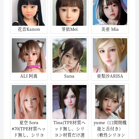
花音Kanon
芽依Mei
美亜 Mia
ALI 阿离
Sana
亜梨沙ARISA
夏空 Sora
Tina(TPE材質ヘ
yume（口開閉機
#70(TPE材質ヘッ
ッド無し、シリ
能と舌付き）
ド無し、シリコ
コン材質だけ選
（軟性シリコン