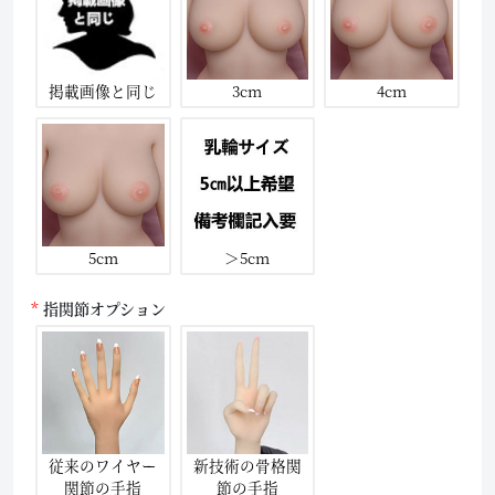
掲載画像と同じ
3cm
4cm
5cm
＞5cm
指関節オプション
従来のワイヤー
新技術の骨格関
関節の手指
節の手指