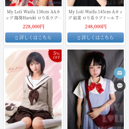
My Loli Waifu 138cm AAカ
My Loli Waifu 145cm Aカッ
ップ 陽葵Haruki ロり系ラブド
プ 結菜 ロり系ラブドール TPE
ール TPE材質ボディ
材質ボディ
228,000円
248,000円
詳しくはこちら
詳しくはこちら
5
％
OFF