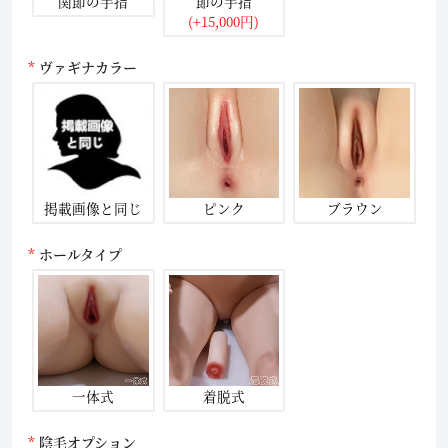
関節の手指
節の手指
(+15,000円)
ヴァギナカラー
掲載画像と同じ
ピンク
ブラウン
ホールタイプ
一体式
着脱式
陰毛オプション