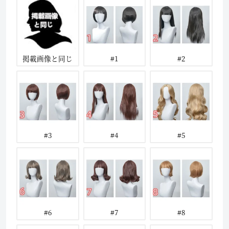
掲載画像と同じ
#1
#2
#3
#4
#5
#6
#7
#8