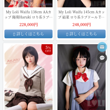
My Loli Waifu 138cm AAカ
My Loli Waifu 145cm Aカッ
ップ 陽葵Haruki ロり系ラブド
プ 結菜 ロり系ラブドール TPE
ール TPE材質ボディ
材質ボディ
228,000円
248,000円
詳しくはこちら
詳しくはこちら
5
％
OFF