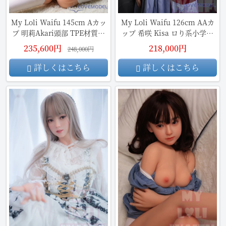
My Loli Waifu 145cm Aカッ
My Loli Waifu 126cm AAカ
プ 明莉Akari頭部 TPE材質ボ
ップ 希咲 Kisa ロり系小学生
ディー
ラブドール TPE材質ボディ
235,600円
218,000円
248,000円
詳しくはこちら
詳しくはこちら