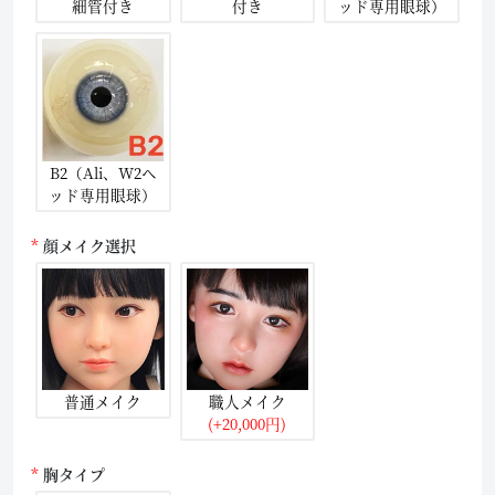
細管付き
付き
ッド専用眼球）
B2（Ali、W2ヘ
ッド専用眼球）
顔メイク選択
普通メイク
職人メイク
(+20,000円)
胸タイプ