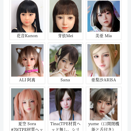
花音Kanon
芽依Mei
美亜 Mia
ALI 阿离
Sana
亜梨沙ARISA
夏空 Sora
Tina(TPE材質ヘ
yume（口開閉機
#70(TPE材質ヘッ
ッド無し、シリ
能と舌付き）