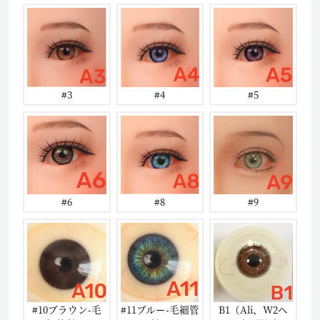
#3
#4
#5
#6
#8
#9
#10ブラウン-毛
#11ブルー-毛細管
B1（Ali、W2ヘ