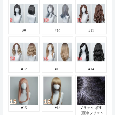
#9
#10
#11
#12
#13
#14
#15
#16
ブラック-植毛
（硬めシリコン