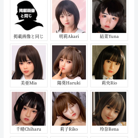
掲載画像と同じ
明莉Akari
結菜Yuna
美亜Mia
陽葵Haruki
莉央Rio
千晴Chiharu
莉子Riko
玲奈Rena