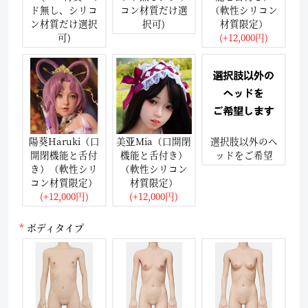
ド無し、シリコ
コン材質だけ選
（軟性シリコン
ン材質だけ選択
択可)
材質限定）
可)
(+12,000円)
陽葵Haruki（口
美亚Mia（口開閉
選択肢以外のヘ
開閉機能と舌付
機能と舌付き）
ッドをご希望
き）（軟性シリ
（軟性シリコン
コン材質限定）
材質限定）
(+12,000円)
(+12,000円)
ボディタイプ