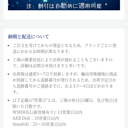
納期と配送について
ご注文を受けてからの発送となるため、ブランドごとに発
送にかかるお時間が異なります。
工場の操業状況により出荷が遅れることもございますの
で、詳細はお問合せ頂けますと幸いです。
出荷後は通常3～7日で到着しますが、輸出用集積地に商品
が到着してから追跡番号が発行されるため、出荷予定日か
ら追跡番号のご連絡までに、およそ3〜4日ほどかかりま
す。
以下記載の"営業日"とは、工場の休日(日曜日、及び祝日)を
除いた日数です。
WMDOLL(新骨格有り): 13営業日以内
AXB Doll：10営業日以内
Sinodoll：25〜35営業日以内