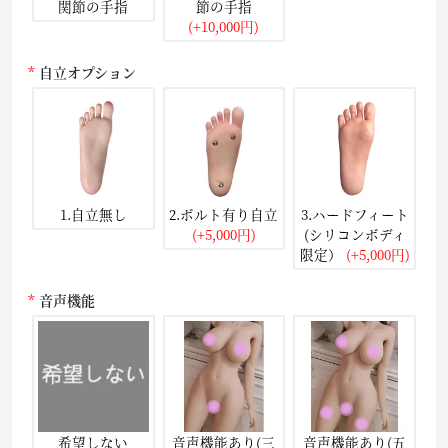
関節の手指
節の手指
(+10,000円)
自立オプション
1.自立無し
2.ボルト有り自立
3.ハードフィート
(+5,000円)
(シリコンボディ
限定）
(+5,000円)
音声機能
希望しない
音声機能あり(三
音声機能あり(五