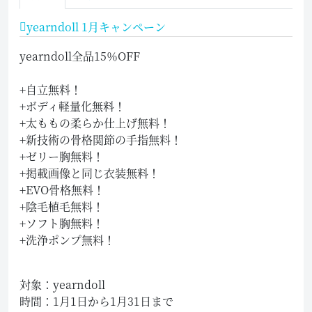
yearndoll 1月キャンペーン
yearndoll全品15％OFF
+自立無料！
+ボディ軽量化無料！
+太ももの柔らか仕上げ無料！
+新技術の骨格関節の手指無料！
+ゼリー胸無料！
+掲載画像と同じ衣装無料！
+EVO骨格無料！
+陰毛植毛無料！
+ソフト胸無料！
+洗浄ポンプ無料！
対象：yearndoll
時間：1月1日から1月31日まで