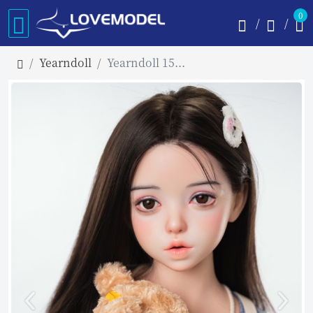
0
Yearndoll
Yearndoll 151cm Aカップ Y224ヘッド 口開閉機能 リアルな口腔構造あり 掲載画像フルシリコンドール 等身大リアルラブドール