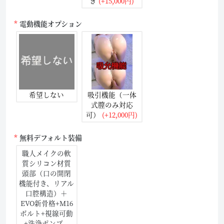
き
(+15,000円)
電動機能オプション
希望しない
吸引機能（一体
式膣のみ対応
可）
(+12,000円)
無料デフォルト装備
職人メイクの軟
質シリコン材質
頭部（口の開閉
機能付き、リアル
口腔構造）＋
EVO新骨格+M16
ボルト+視線可動
+洗浄ポンプ、