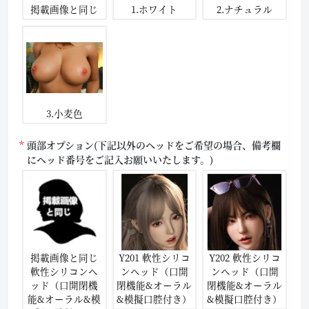
掲載画像と同じ
1.ホワイト
2.ナチュラル
3.小麦色
頭部オプション(下記以外のヘッドをご希望の場合、備考欄
にヘッド番号をご記入お願いいたします。)
掲載画像と同じ
Y201 軟性シリコ
Y202 軟性シリコ
軟性シリコンヘ
ンヘッド（口開
ンヘッド（口開
ッド（口開閉機
閉機能&オーラル
閉機能&オーラル
能&オーラル&模
&模擬口腔付き）
&模擬口腔付き）