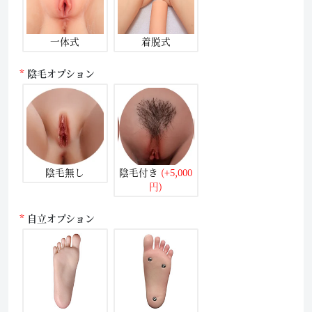
一体式
着脱式
陰毛オプション
陰毛無し
陰毛付き
(+5,000
円)
自立オプション