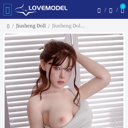
0
Jiusheng Doll
Jiusheng Doll 158cm Dカップ Yukiko 専業主婦フルシリコン製ラブドール 掲載画像は髪の毛の植毛仕様あり