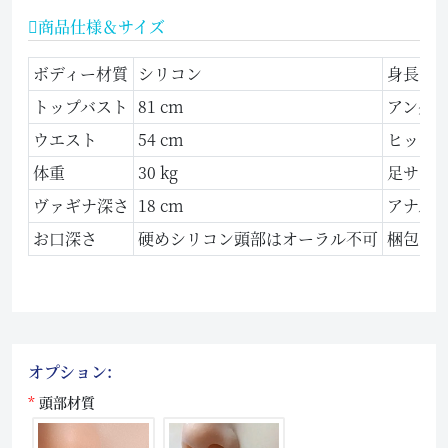
商品仕様＆サイズ
ボディー材質
シリコン
身長
トップバスト
81 cm
アンダ
ウエスト
54 cm
ヒップ
体重
30 kg
足サイ
ヴァギナ深さ
18 cm
アナル
お口深さ
硬めシリコン頭部はオーラル不可
梱包サ
オプション:
頭部材質