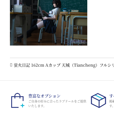
蛍火日記 162cm Aカップ 天城（Tiancheng）フ
豊富なオプション
す
ご自身の好みに合ったラブドールをご提供
掲
いたします。
す