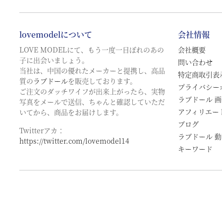
lovemodelについて
会社情報
LOVE MODELにて、もう一度一目ぼれのあの
会社概要
子に出会いましょう。
問い合わせ
当社は、中国の優れたメーカーと提携し、高品
特定商取引表
質の
ラブドール
を販売しております。
プライバシー
ご注文のダッチワイフが出来上がったら、実物
ラブドール 
写真をメールで送信、ちゃんと確認していただ
アフィリエー
いてから、商品をお届けします。
ブログ
Twitterアカ：
ラブドール 
https://twitter.com/lovemodel14
キーワード