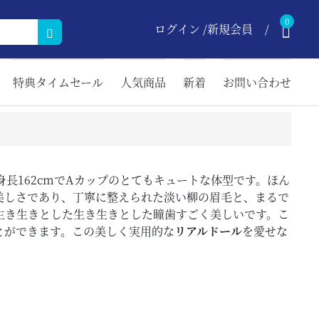
0
ログイン /新規会員
特典タイムセール
人気商品
新着
お問い合わせ
長162cmでAカップのとてもキュートな体型です。ほん
美しさであり、丁寧に整えられた淡い柳の眉毛と、まるで
生き生きとした生き生きとした瞳歯すごく美しいです。こ
とができます。この美しく実用的な
リアルドール
を愛せな