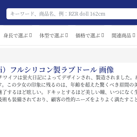
身長で選ぶ
体型で選ぶ
価格で選ぶ
関連商品
ueli）フルシリコン製ラブドール 画像
チワイフは蛍火日記によってデザインされ、製造されました。身
す。この少女の印象に残るのは、年齢を超えた驚くべき眉間の
魅了するほど眩しい。ドキッとするほど美しい瞳、いつになく
な技術も装備されており、顧客の性的ニーズをよりよく満たすこ