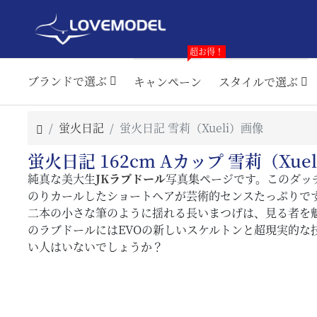
超お得！
ブランドで選ぶ
キャンペーン
スタイルで選ぶ
蛍火日記
蛍火日記 雪莉（Xueli）画像
蛍火日記 162cm Aカップ 雪莉（X
純真な美大生
JKラブドール
写真集ページです。このダッ
のりカールしたショートヘアが芸術的センスたっぷりで
二本の小さな筆のように揺れる長いまつげは、見る者を
のラブドールにはEVOの新しいスケルトンと超現実的
い人はいないでしょうか？