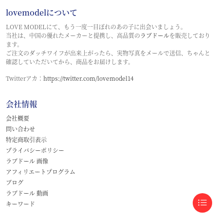
lovemodelについて
LOVE MODELにて、もう一度一目ぼれのあの子に出会いましょう。
当社は、中国の優れたメーカーと提携し、高品質の
ラブドール
を販売しており
ます。
ご注文のダッチワイフが出来上がったら、実物写真をメールで送信、ちゃんと
確認していただいてから、商品をお届けします。
Twitterアカ：
https://twitter.com/lovemodel14
会社情報
会社概要
問い合わせ
特定商取引表示
プライバシーポリシー
ラブドール 画像
アフィリエートプログラム
ブログ
ラブドール 動画
キーワード