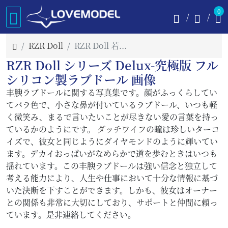
0
RZR Doll
RZR Doll 若兮(Ruoxi) 画像
RZR Doll シリーズ Delux-究極版 フル
シリコン製ラブドール 画像
丰腴ラブドールに関する写真集です。顔がふっくらしてい
てバラ色で、小さな鼻が付いているラブドール、いつも軽
く微笑み、まるで言いたいことが尽きない愛の言葉を持っ
ているかのようにです。
ダッチワイフ
の瞳は珍しいターコ
イズで、彼女と同じようにダイヤモンドのように輝いてい
ます。デカイおっぱいがなめらかで道を歩むときはいつも
揺れています。この丰腴ラブドールは強い信念と独立して
考える能力により、人生や仕事において十分な情報に基づ
いた決断を下すことができます。しかも、彼女はオーナー
との関係も非常に大切にしており、サポートと仲間に頼っ
ています。是非連絡してください。