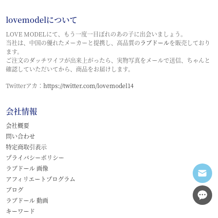
lovemodelについて
LOVE MODELにて、もう一度一目ぼれのあの子に出会いましょう。
当社は、中国の優れたメーカーと提携し、高品質の
ラブドール
を販売しており
ます。
ご注文のダッチワイフが出来上がったら、実物写真をメールで送信、ちゃんと
確認していただいてから、商品をお届けします。
Twitterアカ：
https://twitter.com/lovemodel14
会社情報
会社概要
問い合わせ
特定商取引表示
プライバシーポリシー
ラブドール 画像
アフィリエートプログラム
ブログ
ラブドール 動画
キーワード