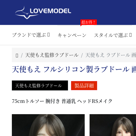
超お得！
ブランドで選ぶ
キャンペーン
スタイルで選ぶ
天使もえ監修ラブドール
天使もえ ラブドール 
天使もえ フルシリコン製ラブドール 
製品詳細
天使もえ監修ラブドール
75cmトルソー 腕付き 普通乳 ヘッドRSメイク