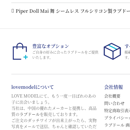
Piper Doll Mai 舞 シームレス フルシリコン製ラブド
豊富なオプション
す
ご自身の好みに合ったラブドールをご提供
掲
いたします。
す
lovemodelについて
会社情報
LOVE MODELにて、もう一度一目ぼれのあの
会社概要
子に出会いましょう。
問い合わせ
当社は、中国の優れたメーカーと提携し、高品
特定商取引表
質の
ラブドール
を販売しております。
プライバシー
ご注文のダッチワイフが出来上がったら、実物
ラブドール 
写真をメールで送信、ちゃんと確認していただ